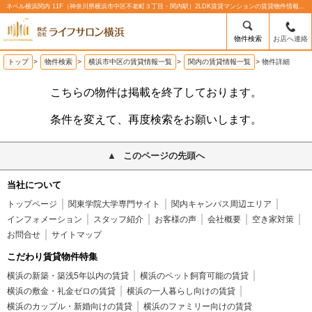
ネベル横浜関内 11F（神奈川県横浜市中区不老町３丁目・関内駅）2LDK賃貸マンションの賃貸物件情報%% | 株式会社ライフサロン横浜
物件検索
お店へ連絡
トップ
>
物件検索
>
横浜市中区の賃貸情報一覧
>
関内の賃貸情報一覧
>
物件詳細
こちらの物件は掲載を終了しております。
条件を変えて、再度検索をお願いします。
このページの先頭へ
当社について
トップページ
関東学院大学専門サイト
関内キャンパス周辺エリア
インフォメーション
スタッフ紹介
お客様の声
会社概要
空き家対策
お問合せ
サイトマップ
こだわり賃貸物件特集
横浜の新築・築浅5年以内の賃貸
横浜のペット飼育可能の賃貸
横浜の敷金・礼金ゼロの賃貸
横浜の一人暮らし向けの賃貸
横浜のカップル・新婚向けの賃貸
横浜のファミリー向けの賃貸