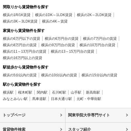
間取りから賃貸物件を探す
横浜の1R/1K賃貸
横浜の1DK～1LDK賃貸
横浜の2K～2LDK賃貸
横浜の3K～3LDK賃貸
横浜の4K～賃貸
家賃から賃貸物件を探す
横浜の6万円以下の賃貸
横浜の6万円台の賃貸
横浜の7万円台の賃貸
横浜の8万円台の賃貸
横浜の9万円台の賃貸
横浜の10万円台の賃貸
横浜の11～13万円台の賃貸
横浜の13～15万円台の賃貸
横浜の16万円以上の賃貸
駅徒歩から賃貸物件を探す
横浜の5分以内の賃貸
横浜の10分以内の賃貸
横浜の15分以内の賃貸
駅から賃貸物件を探す
横浜駅
桜木町駅
関内駅
石川町駅
山手駅
新高島駅
みなとみらい駅
馬車道駅
日本大通り駅
元町・中華街駅
トップページ
関東学院大学専門サイト
賃貸物件検索
スタッフ紹介