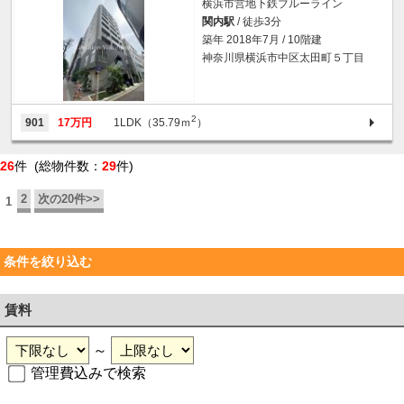
横浜市営地下鉄ブルーライン
関内駅
/ 徒歩3分
築年 2018年7月 / 10階建
神奈川県横浜市中区太田町５丁目
2
901
17万円
1LDK（35.79ｍ
）
26
件 (総物件数：
29
件)
2
次の20件>>
1
条件を絞り込む
賃料
～
管理費込みで検索