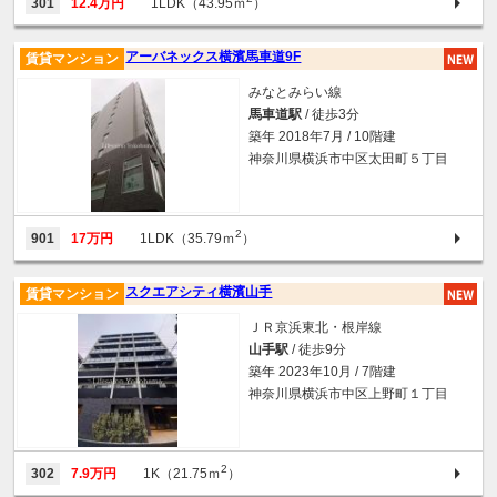
301
12.4万円
1LDK（43.95ｍ
）
アーバネックス横濱馬車道9F
賃貸マンション
みなとみらい線
馬車道駅
/ 徒歩3分
築年 2018年7月 / 10階建
神奈川県横浜市中区太田町５丁目
2
901
17万円
1LDK（35.79ｍ
）
スクエアシティ横濱山手
賃貸マンション
ＪＲ京浜東北・根岸線
山手駅
/ 徒歩9分
築年 2023年10月 / 7階建
神奈川県横浜市中区上野町１丁目
2
302
7.9万円
1K（21.75ｍ
）