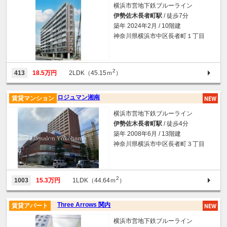
横浜市営地下鉄ブルーライン
伊勢佐木長者町駅
/ 徒歩7分
築年 2024年2月 / 10階建
神奈川県横浜市中区長者町１丁目
2
413
18.5万円
2LDK（45.15ｍ
）
ロジュマン湘南
賃貸マンション
横浜市営地下鉄ブルーライン
伊勢佐木長者町駅
/ 徒歩4分
築年 2008年6月 / 13階建
神奈川県横浜市中区長者町３丁目
2
1003
15.3万円
1LDK（44.64ｍ
）
Three Arrows 関内
賃貸アパート
横浜市営地下鉄ブルーライン