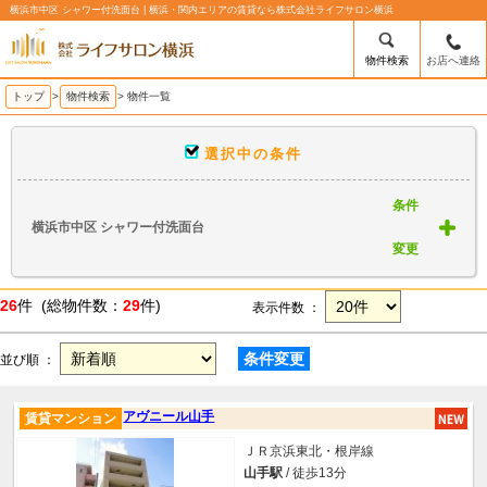
横浜市中区 シャワー付洗面台 | 横浜・関内エリアの賃貸なら株式会社ライフサロン横浜
物件検索
お店へ連絡
トップ
>
物件検索
> 物件一覧
選択中の条件
条件
横浜市中区 シャワー付洗面台
変更
26
件 (総物件数：
29
件)
表示件数 ：
条件変更
並び順 ：
アヴニール山手
賃貸マンション
ＪＲ京浜東北・根岸線
山手駅
/ 徒歩13分