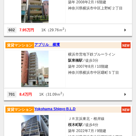
築年 2008年2月 / 6階建
神奈川県横浜市中区上野町２丁目
2
602
7.95万円
1K（29.76ｍ
）
アブリル 横濱
賃貸マンション
横浜市営地下鉄ブルーライン
阪東橋駅
/ 徒歩3分
築年 2007年8月 / 10階建
神奈川県横浜市中区曙町５丁目
2
701
8.4万円
1K（31.09ｍ
）
Yokohama Shigyo B.L.D
賃貸マンション
ＪＲ京浜東北・根岸線
桜木町駅
/ 徒歩4分
築年 2022年7月 / 9階建