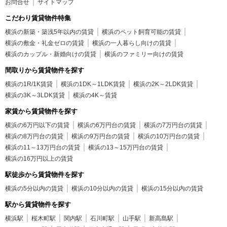
お問合せ
サイトマップ
こだわり賃貸物件特集
横浜の新築・築浅5年以内の賃貸
横浜のペット飼育可能の賃貸
横浜の敷金・礼金ゼロの賃貸
横浜の一人暮らし向けの賃貸
横浜のカップル・新婚向けの賃貸
横浜のファミリー向けの賃貸
間取りから賃貸物件を探す
横浜の1R/1K賃貸
横浜の1DK～1LDK賃貸
横浜の2K～2LDK賃貸
横浜の3K～3LDK賃貸
横浜の4K～賃貸
家賃から賃貸物件を探す
横浜の6万円以下の賃貸
横浜の6万円台の賃貸
横浜の7万円台の賃貸
横浜の8万円台の賃貸
横浜の9万円台の賃貸
横浜の10万円台の賃貸
横浜の11～13万円台の賃貸
横浜の13～15万円台の賃貸
横浜の16万円以上の賃貸
駅徒歩から賃貸物件を探す
横浜の5分以内の賃貸
横浜の10分以内の賃貸
横浜の15分以内の賃貸
駅から賃貸物件を探す
横浜駅
桜木町駅
関内駅
石川町駅
山手駅
新高島駅