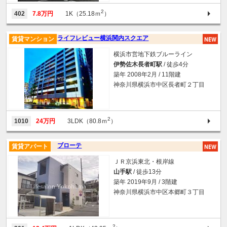
2
402
7.8万円
1K（25.18ｍ
）
ライフレビュー横浜関内スクエア
賃貸マンション
横浜市営地下鉄ブルーライン
伊勢佐木長者町駅
/ 徒歩4分
築年 2008年2月 / 11階建
神奈川県横浜市中区長者町２丁目
2
1010
24万円
3LDK（80.8ｍ
）
ブローテ
賃貸アパート
ＪＲ京浜東北・根岸線
山手駅
/ 徒歩13分
築年 2019年9月 / 3階建
神奈川県横浜市中区本郷町３丁目
2