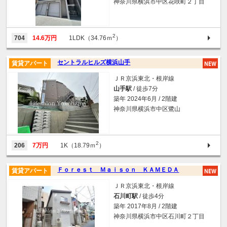
神奈川県横浜市中区花咲町２丁目
2
704
14.6万円
1LDK（34.76ｍ
）
セントラルヒルズ横浜山手
賃貸アパート
ＪＲ京浜東北・根岸線
山手駅
/ 徒歩7分
築年 2024年6月 / 2階建
神奈川県横浜市中区鷺山
2
206
7万円
1K（18.79ｍ
）
Ｆｏｒｅｓｔ Ｍａｉｓｏｎ ＫＡＭＥＤＡ
賃貸アパート
ＪＲ京浜東北・根岸線
石川町駅
/ 徒歩4分
築年 2017年8月 / 2階建
神奈川県横浜市中区石川町２丁目