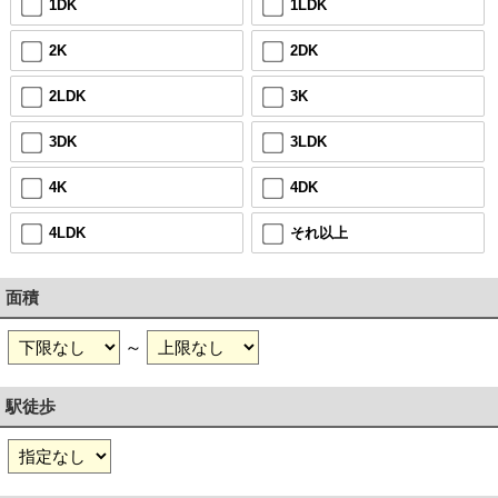
1DK
1LDK
2K
2DK
2LDK
3K
3DK
3LDK
4K
4DK
4LDK
それ以上
面積
～
駅徒歩