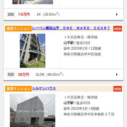
2
202
7.6万円
1K（18.63ｍ
）
レーベン横浜山手 ＯＮＥ ＷＡＲＤ ＣＯＵＲＴ
賃貸マンション
ＪＲ京浜東北・根岸線
山手駅
/ 徒歩13分
築年 2023年2月 / 12階建
神奈川県横浜市中区池袋
2
525
28万円
3LDK（84.83ｍ
）
シルケンハウス
賃貸マンション
ＪＲ京浜東北・根岸線
山手駅
/ 徒歩22分
築年 2015年3月 / 4階建
神奈川県横浜市中区本牧町２丁目