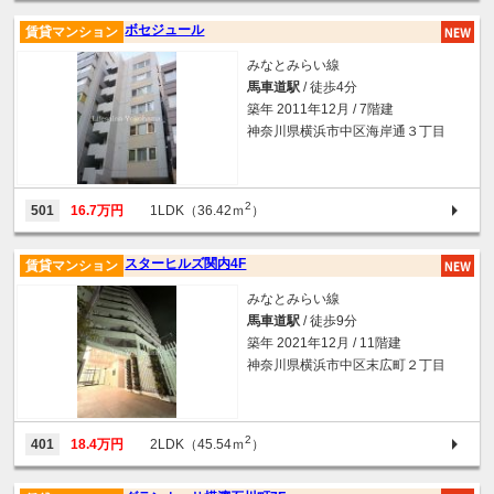
ボセジュール
賃貸マンション
みなとみらい線
馬車道駅
/ 徒歩4分
築年 2011年12月 / 7階建
神奈川県横浜市中区海岸通３丁目
2
501
16.7万円
1LDK（36.42ｍ
）
スターヒルズ関内4F
賃貸マンション
みなとみらい線
馬車道駅
/ 徒歩9分
築年 2021年12月 / 11階建
神奈川県横浜市中区末広町２丁目
2
401
18.4万円
2LDK（45.54ｍ
）