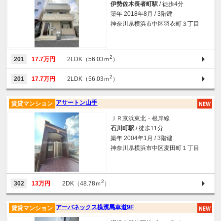
伊勢佐木長者町駅
/ 徒歩4分
築年 2018年8月 / 3階建
神奈川県横浜市中区羽衣町３丁目
2
201
17.7万円
2LDK（56.03ｍ
）
2
201
17.7万円
2LDK（56.03ｍ
）
アサートン山手
賃貸マンション
ＪＲ京浜東北・根岸線
石川町駅
/ 徒歩11分
築年 2004年1月 / 3階建
神奈川県横浜市中区麦田町１丁目
2
302
13万円
2DK（48.78ｍ
）
アーバネックス横濱馬車道9F
賃貸マンション