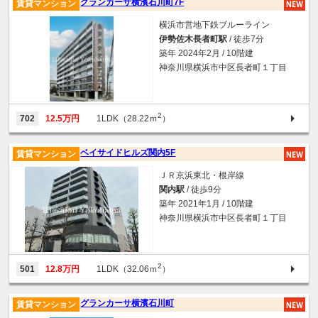
グランカーサ横濱石川町7F
賃貸マンション
横浜市営地下鉄ブルーライン
伊勢佐木長者町駅
/ 徒歩7分
築年 2024年2月 / 10階建
神奈川県横浜市中区長者町１丁目
2
702
12.5万円
1LDK（28.22ｍ
）
ベイサイドヒルズ関内5F
賃貸マンション
ＪＲ京浜東北・根岸線
関内駅
/ 徒歩9分
築年 2021年1月 / 10階建
神奈川県横浜市中区長者町１丁目
2
501
12.8万円
1LDK（32.06ｍ
）
グランカーサ横濱石川町
賃貸マンション