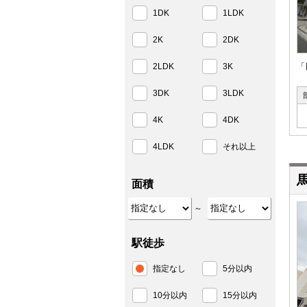
1DK
1LDK
2K
2DK
2LDK
3K
「
3DK
3LDK
4K
4DK
4LDK
それ以上
面積
～
駅徒歩
指定なし
5分以内
10分以内
15分以内