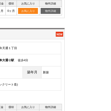
証金
償却
お気に入り
物件詳細
ヶ月
0ヶ月
お気に入り
物件詳細
弁天通１丁目
本大通り駅
徒歩4分
築年月
新築
コンクリート造)
証金
償却
お気に入り
物件詳細