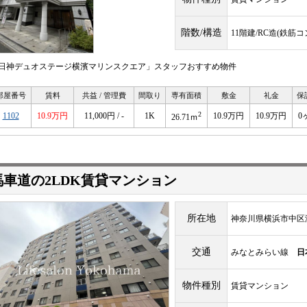
階数/構造
11階建/RC造(鉄筋
日神デュオステージ横濱マリンスクエア」スタッフおすすめ物件
部屋番号
賃料
共益 / 管理費
間取り
専有面積
敷金
礼金
保
2
1102
10.9万円
11,000円 / -
1K
10.9万円
10.9万円
0
26.71ｍ
馬車道の2LDK賃貸マンション
所在地
神奈川県横浜市中区
交通
みなとみらい線
日
物件種別
賃貸マンション