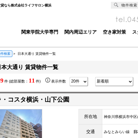
物件検索
賃貸なら株式会社ライフサロン横浜
関東学院大学専門
関内周辺エリア
空き家対策
ス
物件検索
>
日本大通り 賃貸物件一覧
日本大通り 賃貸物件一覧
9
11
数
件 (総部屋数：
件)
表示件数
ラ・コスタ横浜・山下公園
所在地
神奈川県横浜市中区
交通
みなとみらい線
日