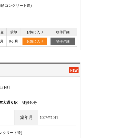
骨鉄筋コンクリート造)
証金
償却
お気に入り
物件詳細
ヶ月
0ヶ月
お気に入り
物件詳細
山下町
本大通り駅
徒歩10分
築年月
1997年10月
コンクリート造)