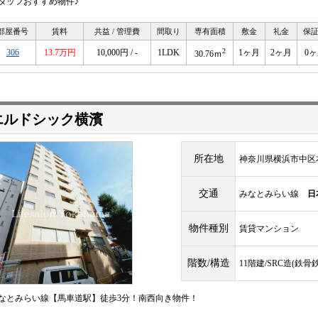
タッフおすすめ物件♪
部屋番号
賃料
共益 / 管理費
間取り
専有面積
敷金
礼金
保
2
306
13.7万円
10,000円 / -
1LDK
1ヶ月
2ヶ月
0
30.76ｍ
エルドシック横濱
所在地
神奈川県横浜市中区
交通
みなとみらい線
日
物件種別
賃貸マンション
階数/構造
11階建/SRC造(鉄
なとみらい線【馬車道駅】徒歩3分！南西向き物件！