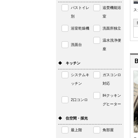
バストイレ
追焚機能浴
ス
別
室
浴室乾燥機
洗面所独立
温水洗浄便
洗面台
座
◆ キッチン
システムキ
ガスコンロ
ッチン
対応
IHクッキン
2口コンロ
グヒーター
◆ 住空間・採光
最上階
角部屋