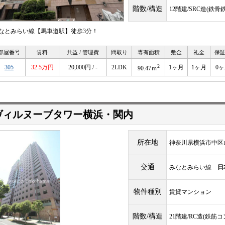
階数/構造
12階建/SRC造(鉄
なとみらい線【馬車道駅】徒歩3分！
部屋番号
賃料
共益 / 管理費
間取り
専有面積
敷金
礼金
保
2
305
32.5万円
20,000円 / -
2LDK
1ヶ月
1ヶ月
0
90.47ｍ
ヴィルヌーブタワー横浜・関内
所在地
神奈川県横浜市中区
交通
みなとみらい線
日
物件種別
賃貸マンション
階数/構造
21階建/RC造(鉄筋