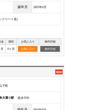
築年月
2005年6月
コンクリート造)
証金
償却
お気に入り
物件詳細
ヶ月
0ヶ月
お気に入り
物件詳細
山下町
本大通り駅
徒歩10分
築年月
2003年9月