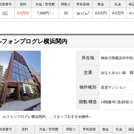
部屋番号
賃料
共益 / 管理費
間取り
専有面積
敷金
礼金
保
2
402
8.6万円
7,000円 / -
1K
8.6万円
8.6万円
0
30.17ｍ
ルフォンプログレ横浜関内
所在地
神奈川県横浜市中区
交通
みなとみらい線
日
物件種別
賃貸マンション
階数/構造
14階建/RC造(鉄筋
 ルフォンプログレ横浜関内 」スタッフおすすめ物件♪
部屋番号
賃料
共益 / 管理費
間取り
専有面積
敷金
礼金
保