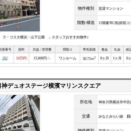
物件種別
賃貸マンション
階数/構造
11階建/RC造(鉄筋
 ラ・コスタ横浜・山下公園 」スタッフおすすめ物件♪
部屋番号
賃料
共益 / 管理費
間取り
専有面積
敷金
礼金
保
2
202
10万円
15,000円 / -
ワンルーム
0ヶ月
1ヶ月
0
30.73ｍ
日神デュオステージ横濱マリンスクエア
所在地
神奈川県横浜市中区
交通
みなとみらい線
日
物件種別
賃貸マンション