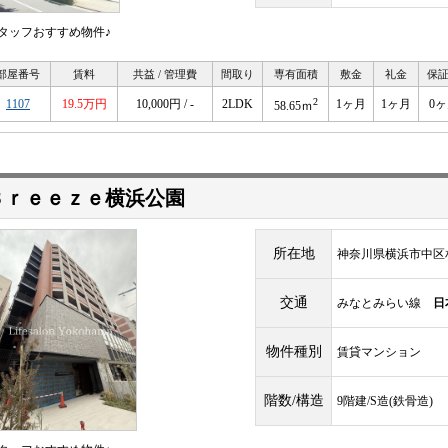
タッフおすすめ物件♪
部屋番号
賃料
共益 / 管理費
間取り
専有面積
敷金
礼金
保
2
1107
19.5万円
10,000円 / -
2LDK
1ヶ月
1ヶ月
0
58.65ｍ
Ｂｒｅｅｚｅ横浜公園
所在地
神奈川県横浜市中区
交通
みなとみらい線
日
物件種別
賃貸マンション
階数/構造
9階建/S造(鉄骨造)