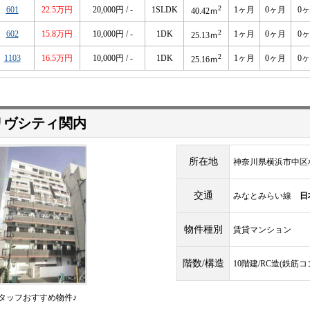
2
601
22.5万円
20,000円 / -
1SLDK
1ヶ月
0ヶ月
0
40.42ｍ
2
602
15.8万円
10,000円 / -
1DK
1ヶ月
0ヶ月
0
25.13ｍ
2
1103
16.5万円
10,000円 / -
1DK
1ヶ月
0ヶ月
0
25.16ｍ
リヴシティ関内
所在地
神奈川県横浜市中区
交通
みなとみらい線
日
物件種別
賃貸マンション
階数/構造
10階建/RC造(鉄筋
タッフおすすめ物件♪