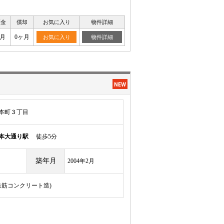
証金
償却
お気に入り
物件詳細
ヶ月
0ヶ月
お気に入り
物件詳細
本町３丁目
本大通り駅
徒歩5分
築年月
2004年2月
骨鉄筋コンクリート造)