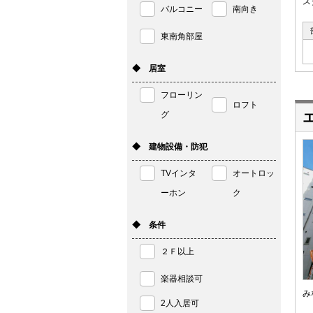
ス
バルコニー
南向き
東南角部屋
◆ 居室
フローリン
ロフト
グ
◆ 建物設備・防犯
TVインタ
オートロッ
ーホン
ク
◆ 条件
２Ｆ以上
楽器相談可
み
2人入居可