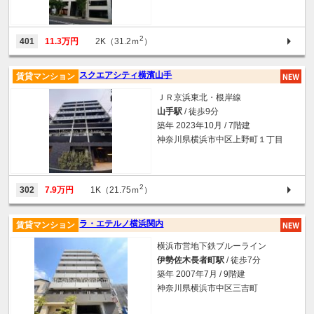
2
401
11.3万円
2K（31.2ｍ
）
スクエアシティ横濱山手
賃貸マンション
ＪＲ京浜東北・根岸線
山手駅
/ 徒歩9分
築年 2023年10月 / 7階建
神奈川県横浜市中区上野町１丁目
2
302
7.9万円
1K（21.75ｍ
）
ラ・エテルノ横浜関内
賃貸マンション
横浜市営地下鉄ブルーライン
伊勢佐木長者町駅
/ 徒歩7分
築年 2007年7月 / 9階建
神奈川県横浜市中区三吉町