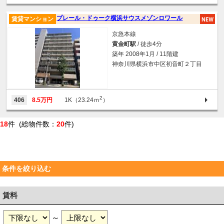
プレール・ドゥーク横浜サウスメゾンロワール
賃貸マンション
京急本線
黄金町駅
/ 徒歩4分
築年 2008年1月 / 11階建
神奈川県横浜市中区初音町２丁目
2
406
8.5万円
1K（23.24ｍ
）
18
件 (総物件数：
20
件)
条件を絞り込む
賃料
～