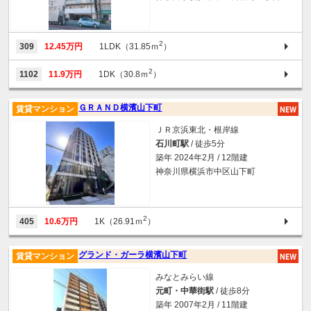
2
309
12.45万円
1LDK（31.85ｍ
）
2
1102
11.9万円
1DK（30.8ｍ
）
ＧＲＡＮＤ横濱山下町
賃貸マンション
ＪＲ京浜東北・根岸線
石川町駅
/ 徒歩5分
築年 2024年2月 / 12階建
神奈川県横浜市中区山下町
2
405
10.6万円
1K（26.91ｍ
）
グランド・ガーラ横濱山下町
賃貸マンション
みなとみらい線
元町・中華街駅
/ 徒歩8分
築年 2007年2月 / 11階建