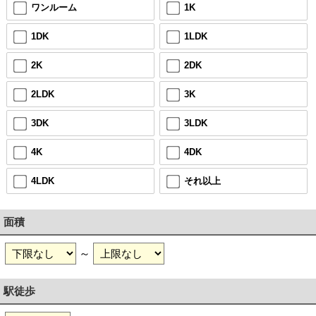
ワンルーム
1K
1DK
1LDK
2K
2DK
2LDK
3K
3DK
3LDK
4K
4DK
4LDK
それ以上
面積
～
駅徒歩