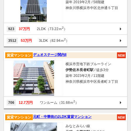
築年 2019年2月 / 58階建
神奈川県横浜市中区北仲通５丁目
2
923
37万円
2LDK（73.22ｍ
）
2
3512
53万円
3LDK（82.94ｍ
）
デュオステージ関内II
賃貸マンション
横浜市営地下鉄ブルーライン
伊勢佐木長者町駅
/ 徒歩3分
築年 2023年2月 / 11階建
神奈川県横浜市中区長者町３丁目
2
706
12.7万円
ワンルーム（31.68ｍ
）
元町・中華街の2LDK賃貸マンション
賃貸マンション
みなとみらい線