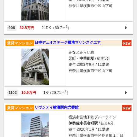
神奈川県横浜市中区山下町
2
906
32.5万円
2LDK（60.7ｍ
）
日神デュオステージ横濱マリンスクエア
賃貸マンション
みなとみらい線
元町・中華街駅
/ 徒歩5分
築年 2003年9月 / 11階建
神奈川県横浜市中区山下町
2
1102
10.9万円
1K（26.71ｍ
）
リヴシティ横濱関内弐番館
賃貸マンション
横浜市営地下鉄ブルーライン
伊勢佐木長者町駅
/ 徒歩6分
築年 2020年1月 / 11階建
神奈川県横浜市中区長者町１丁目