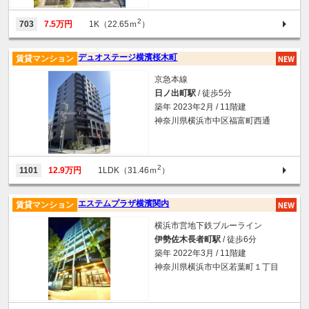
2
703
7.5万円
1K（22.65ｍ
）
デュオステージ横濱桜木町
賃貸マンション
京急本線
日ノ出町駅
/ 徒歩5分
築年 2023年2月 / 11階建
神奈川県横浜市中区福富町西通
2
1101
12.9万円
1LDK（31.46ｍ
）
エステムプラザ横濱関内
賃貸マンション
横浜市営地下鉄ブルーライン
伊勢佐木長者町駅
/ 徒歩6分
築年 2022年3月 / 11階建
神奈川県横浜市中区若葉町１丁目