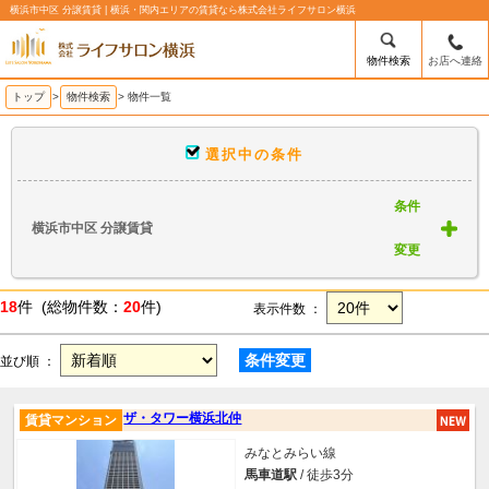
横浜市中区 分譲賃貸 | 横浜・関内エリアの賃貸なら株式会社ライフサロン横浜
物件検索
お店へ連絡
トップ
>
物件検索
> 物件一覧
選択中の条件
条件
横浜市中区 分譲賃貸
変更
18
件 (総物件数：
20
件)
表示件数 ：
条件変更
並び順 ：
ザ・タワー横浜北仲
賃貸マンション
みなとみらい線
馬車道駅
/ 徒歩3分