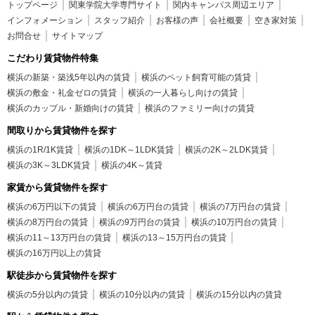
トップページ
関東学院大学専門サイト
関内キャンパス周辺エリア
インフォメーション
スタッフ紹介
お客様の声
会社概要
空き家対策
お問合せ
サイトマップ
こだわり賃貸物件特集
横浜の新築・築浅5年以内の賃貸
横浜のペット飼育可能の賃貸
横浜の敷金・礼金ゼロの賃貸
横浜の一人暮らし向けの賃貸
横浜のカップル・新婚向けの賃貸
横浜のファミリー向けの賃貸
間取りから賃貸物件を探す
横浜の1R/1K賃貸
横浜の1DK～1LDK賃貸
横浜の2K～2LDK賃貸
横浜の3K～3LDK賃貸
横浜の4K～賃貸
家賃から賃貸物件を探す
横浜の6万円以下の賃貸
横浜の6万円台の賃貸
横浜の7万円台の賃貸
横浜の8万円台の賃貸
横浜の9万円台の賃貸
横浜の10万円台の賃貸
横浜の11～13万円台の賃貸
横浜の13～15万円台の賃貸
横浜の16万円以上の賃貸
駅徒歩から賃貸物件を探す
横浜の5分以内の賃貸
横浜の10分以内の賃貸
横浜の15分以内の賃貸