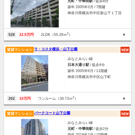
元町・中華街駅
/ 徒歩8分
築年 2005年3月 / 7階建
神奈川県横浜市中区新山下１丁目
2
528
22.5万円
2LDK（55.28ｍ
）
ラ・コスタ横浜・山下公園
賃貸マンション
みなとみらい線
日本大通り駅
/ 徒歩4分
築年 2005年6月 / 11階建
神奈川県横浜市中区山下町
2
202
10万円
ワンルーム（30.73ｍ
）
パークコート山下公園
賃貸マンション
みなとみらい線
元町・中華街駅
/ 徒歩2分
築年 2019年2月 / 15階建