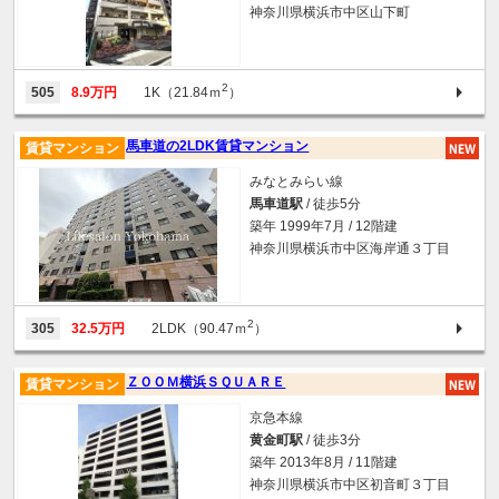
神奈川県横浜市中区山下町
2
505
8.9万円
1K（21.84ｍ
）
馬車道の2LDK賃貸マンション
賃貸マンション
みなとみらい線
馬車道駅
/ 徒歩5分
築年 1999年7月 / 12階建
神奈川県横浜市中区海岸通３丁目
2
305
32.5万円
2LDK（90.47ｍ
）
ＺＯＯＭ横浜ＳＱＵＡＲＥ
賃貸マンション
京急本線
黄金町駅
/ 徒歩3分
築年 2013年8月 / 11階建
神奈川県横浜市中区初音町３丁目