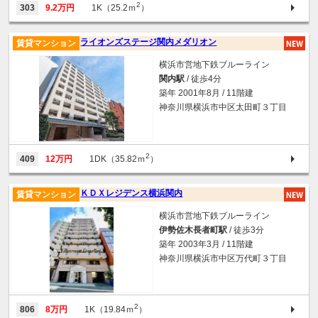
2
303
9.2万円
1K（25.2ｍ
）
ライオンズステージ関内メダリオン
賃貸マンション
横浜市営地下鉄ブルーライン
関内駅
/ 徒歩4分
築年 2001年8月 / 11階建
神奈川県横浜市中区太田町３丁目
2
409
12万円
1DK（35.82ｍ
）
ＫＤＸレジデンス横浜関内
賃貸マンション
横浜市営地下鉄ブルーライン
伊勢佐木長者町駅
/ 徒歩3分
築年 2003年3月 / 11階建
神奈川県横浜市中区万代町３丁目
2
806
8万円
1K（19.84ｍ
）