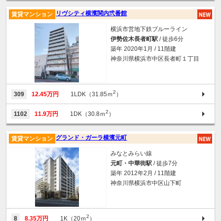
リヴシティ横濱関内弐番館
賃貸マンション
横浜市営地下鉄ブルーライン
伊勢佐木長者町駅
/ 徒歩6分
築年 2020年1月 / 11階建
神奈川県横浜市中区長者町１丁目
2
309
12.45万円
1LDK（31.85ｍ
）
2
1102
11.9万円
1DK（30.8ｍ
）
グランド・ガーラ横濱元町
賃貸マンション
みなとみらい線
元町・中華街駅
/ 徒歩7分
築年 2012年2月 / 11階建
神奈川県横浜市中区山下町
2
8
8.35万円
1K（20ｍ
）