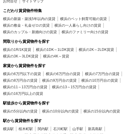
お問合せ
サイトマップ
こだわり賃貸物件特集
横浜の新築・築浅5年以内の賃貸
横浜のペット飼育可能の賃貸
横浜の敷金・礼金ゼロの賃貸
横浜の一人暮らし向けの賃貸
横浜のカップル・新婚向けの賃貸
横浜のファミリー向けの賃貸
間取りから賃貸物件を探す
横浜の1R/1K賃貸
横浜の1DK～1LDK賃貸
横浜の2K～2LDK賃貸
横浜の3K～3LDK賃貸
横浜の4K～賃貸
家賃から賃貸物件を探す
横浜の6万円以下の賃貸
横浜の6万円台の賃貸
横浜の7万円台の賃貸
横浜の8万円台の賃貸
横浜の9万円台の賃貸
横浜の10万円台の賃貸
横浜の11～13万円台の賃貸
横浜の13～15万円台の賃貸
横浜の16万円以上の賃貸
駅徒歩から賃貸物件を探す
横浜の5分以内の賃貸
横浜の10分以内の賃貸
横浜の15分以内の賃貸
駅から賃貸物件を探す
横浜駅
桜木町駅
関内駅
石川町駅
山手駅
新高島駅