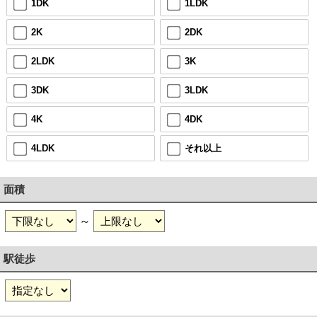
1DK
1LDK
2K
2DK
2LDK
3K
3DK
3LDK
4K
4DK
4LDK
それ以上
面積
～
駅徒歩