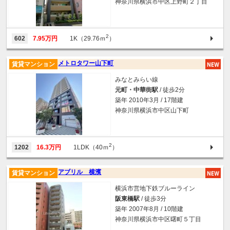
神奈川県横浜市中区上野町２丁目
2
602
7.95万円
1K（29.76ｍ
）
メトロタワー山下町
賃貸マンション
みなとみらい線
元町・中華街駅
/ 徒歩2分
築年 2010年3月 / 17階建
神奈川県横浜市中区山下町
2
1202
16.3万円
1LDK（40ｍ
）
アブリル 横濱
賃貸マンション
横浜市営地下鉄ブルーライン
阪東橋駅
/ 徒歩3分
築年 2007年8月 / 10階建
神奈川県横浜市中区曙町５丁目