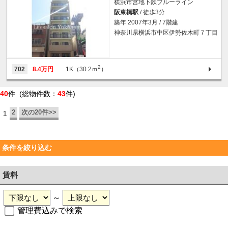
横浜市営地下鉄ブルーライン
阪東橋駅
/ 徒歩3分
築年 2007年3月 / 7階建
神奈川県横浜市中区伊勢佐木町７丁目
2
702
8.4万円
1K（30.2ｍ
）
40
件 (総物件数：
43
件)
2
次の20件>>
1
条件を絞り込む
賃料
～
管理費込みで検索