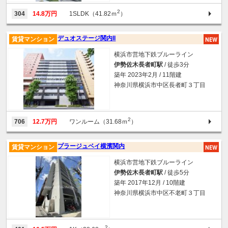
2
304
14.8万円
1SLDK（41.82ｍ
）
デュオステージ関内II
賃貸マンション
横浜市営地下鉄ブルーライン
伊勢佐木長者町駅
/ 徒歩3分
築年 2023年2月 / 11階建
神奈川県横浜市中区長者町３丁目
2
706
12.7万円
ワンルーム（31.68ｍ
）
プラージュベイ横濱関内
賃貸マンション
横浜市営地下鉄ブルーライン
伊勢佐木長者町駅
/ 徒歩5分
築年 2017年12月 / 10階建
神奈川県横浜市中区不老町３丁目
2