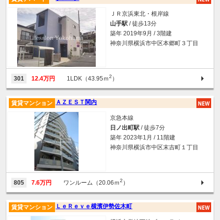
ＪＲ京浜東北・根岸線
山手駅
/ 徒歩13分
築年 2019年9月 / 3階建
神奈川県横浜市中区本郷町３丁目
2
301
12.4万円
1LDK（43.95ｍ
）
ＡＺＥＳＴ関内
賃貸マンション
京急本線
日ノ出町駅
/ 徒歩7分
築年 2023年1月 / 11階建
神奈川県横浜市中区末吉町１丁目
2
805
7.6万円
ワンルーム（20.06ｍ
）
ＬｅＲｅｖｅ横濱伊勢佐木町
賃貸マンション