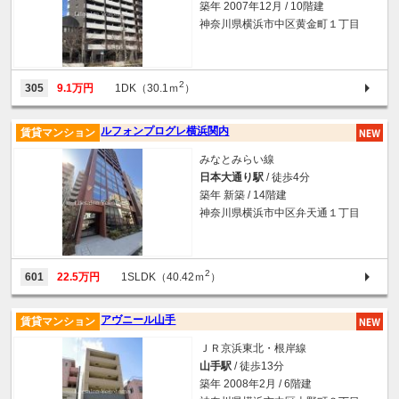
築年 2007年12月 / 10階建
神奈川県横浜市中区黄金町１丁目
2
305
9.1万円
1DK（30.1ｍ
）
ルフォンプログレ横浜関内
賃貸マンション
みなとみらい線
日本大通り駅
/ 徒歩4分
築年 新築 / 14階建
神奈川県横浜市中区弁天通１丁目
2
601
22.5万円
1SLDK（40.42ｍ
）
アヴニール山手
賃貸マンション
ＪＲ京浜東北・根岸線
山手駅
/ 徒歩13分
築年 2008年2月 / 6階建