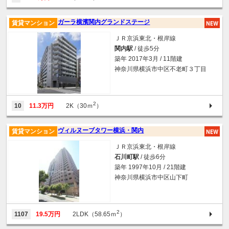
ガーラ横濱関内グランドステージ
賃貸マンション
ＪＲ京浜東北・根岸線
関内駅
/ 徒歩5分
築年 2017年3月 / 11階建
神奈川県横浜市中区不老町３丁目
2
10
11.3万円
2K（30ｍ
）
ヴィルヌーブタワー横浜・関内
賃貸マンション
ＪＲ京浜東北・根岸線
石川町駅
/ 徒歩6分
築年 1997年10月 / 21階建
神奈川県横浜市中区山下町
2
1107
19.5万円
2LDK（58.65ｍ
）