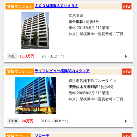
ＺＯＯＭ横浜ＳＱＵＡＲＥ
賃貸マンション
京急本線
黄金町駅
/ 徒歩3分
築年 2013年8月 / 11階建
神奈川県横浜市中区初音町３丁目
2
401
11.3万円
2K（31.2ｍ
）
ライフレビュー横浜関内スクエア
賃貸マンション
横浜市営地下鉄ブルーライン
伊勢佐木長者町駅
/ 徒歩4分
築年 2008年2月 / 11階建
神奈川県横浜市中区長者町２丁目
2
1010
24万円
3LDK（80.8ｍ
）
ブローテ
賃貸アパート