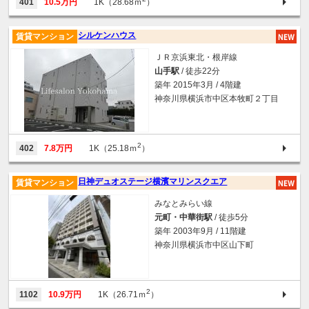
401
10.5万円
1K（28.68ｍ
）
シルケンハウス
賃貸マンション
ＪＲ京浜東北・根岸線
山手駅
/ 徒歩22分
築年 2015年3月 / 4階建
神奈川県横浜市中区本牧町２丁目
2
402
7.8万円
1K（25.18ｍ
）
日神デュオステージ横濱マリンスクエア
賃貸マンション
みなとみらい線
元町・中華街駅
/ 徒歩5分
築年 2003年9月 / 11階建
神奈川県横浜市中区山下町
2
1102
10.9万円
1K（26.71ｍ
）