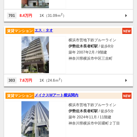
2
701
8.4万円
1K（31.09ｍ
）
エス・タオ
賃貸マンション
横浜市営地下鉄ブルーライン
伊勢佐木長者町駅
/ 徒歩8分
築年 2007年2月 / 9階建
神奈川県横浜市中区三吉町
2
303
7.6万円
1K（24.6ｍ
）
メイクスWアート横浜関内
賃貸マンション
横浜市営地下鉄ブルーライン
伊勢佐木長者町駅
/ 徒歩5分
築年 2024年11月 / 11階建
神奈川県横浜市中区曙町２丁目