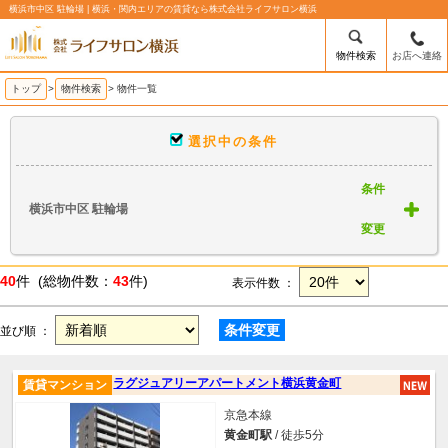
横浜市中区 駐輪場 | 横浜・関内エリアの賃貸なら株式会社ライフサロン横浜
物件検索
お店へ連絡
トップ
>
物件検索
> 物件一覧
選択中の条件
条件
横浜市中区 駐輪場
変更
40
件 (総物件数：
43
件)
表示件数 ：
条件変更
並び順 ：
ラグジュアリーアパートメント横浜黄金町
賃貸マンション
京急本線
黄金町駅
/ 徒歩5分