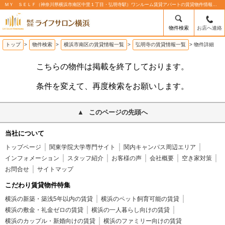
ＭＹ ＳＥＬＦ（神奈川県横浜市南区中里１丁目・弘明寺駅）ワンルーム賃貸アパートの賃貸物件情報%% | 株式会社ライフサロン横浜
物件検索
お店へ連絡
トップ
>
物件検索
>
横浜市南区の賃貸情報一覧
>
弘明寺の賃貸情報一覧
>
物件詳細
こちらの物件は掲載を終了しております。
条件を変えて、再度検索をお願いします。
このページの先頭へ
当社について
トップページ
関東学院大学専門サイト
関内キャンパス周辺エリア
インフォメーション
スタッフ紹介
お客様の声
会社概要
空き家対策
お問合せ
サイトマップ
こだわり賃貸物件特集
横浜の新築・築浅5年以内の賃貸
横浜のペット飼育可能の賃貸
横浜の敷金・礼金ゼロの賃貸
横浜の一人暮らし向けの賃貸
横浜のカップル・新婚向けの賃貸
横浜のファミリー向けの賃貸