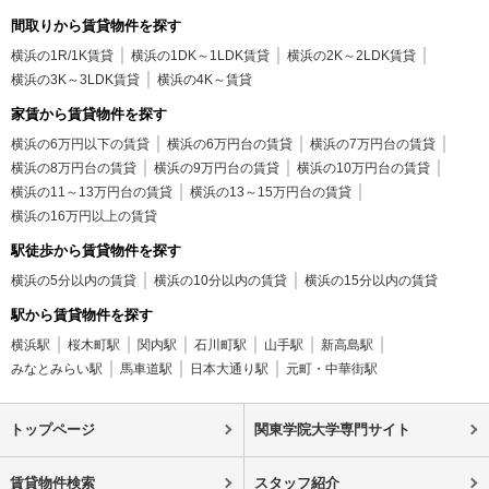
間取りから賃貸物件を探す
横浜の1R/1K賃貸
横浜の1DK～1LDK賃貸
横浜の2K～2LDK賃貸
横浜の3K～3LDK賃貸
横浜の4K～賃貸
家賃から賃貸物件を探す
横浜の6万円以下の賃貸
横浜の6万円台の賃貸
横浜の7万円台の賃貸
横浜の8万円台の賃貸
横浜の9万円台の賃貸
横浜の10万円台の賃貸
横浜の11～13万円台の賃貸
横浜の13～15万円台の賃貸
横浜の16万円以上の賃貸
駅徒歩から賃貸物件を探す
横浜の5分以内の賃貸
横浜の10分以内の賃貸
横浜の15分以内の賃貸
駅から賃貸物件を探す
横浜駅
桜木町駅
関内駅
石川町駅
山手駅
新高島駅
みなとみらい駅
馬車道駅
日本大通り駅
元町・中華街駅
トップページ
関東学院大学専門サイト
賃貸物件検索
スタッフ紹介