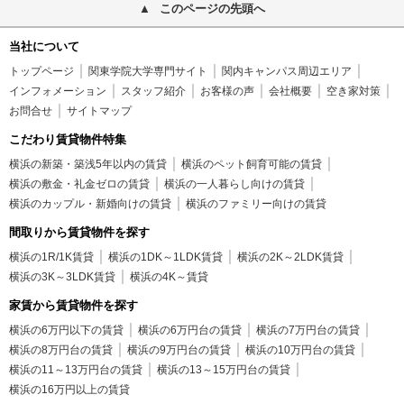
このページの先頭へ
当社について
トップページ
関東学院大学専門サイト
関内キャンパス周辺エリア
インフォメーション
スタッフ紹介
お客様の声
会社概要
空き家対策
お問合せ
サイトマップ
こだわり賃貸物件特集
横浜の新築・築浅5年以内の賃貸
横浜のペット飼育可能の賃貸
横浜の敷金・礼金ゼロの賃貸
横浜の一人暮らし向けの賃貸
横浜のカップル・新婚向けの賃貸
横浜のファミリー向けの賃貸
間取りから賃貸物件を探す
横浜の1R/1K賃貸
横浜の1DK～1LDK賃貸
横浜の2K～2LDK賃貸
横浜の3K～3LDK賃貸
横浜の4K～賃貸
家賃から賃貸物件を探す
横浜の6万円以下の賃貸
横浜の6万円台の賃貸
横浜の7万円台の賃貸
横浜の8万円台の賃貸
横浜の9万円台の賃貸
横浜の10万円台の賃貸
横浜の11～13万円台の賃貸
横浜の13～15万円台の賃貸
横浜の16万円以上の賃貸