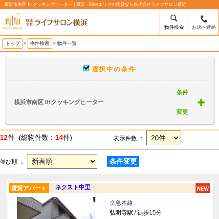
横浜市南区 IHクッキングヒーター | 横浜・関内エリアの賃貸なら株式会社ライフサロン横浜
物件検索
お店へ連絡
トップ
>
物件検索
> 物件一覧
選択中の条件
条件
横浜市南区 IHクッキングヒーター
変更
12
件 (総物件数：
14
件)
表示件数 ：
条件変更
並び順 ：
ネクスト中里
賃貸アパート
京急本線
弘明寺駅
/ 徒歩15分