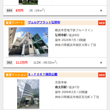
2
604
8万円
1K（24ｍ
）
ヴェルデフラット弘明寺
賃貸アパート
横浜市営地下鉄ブルーライン
弘明寺駅
/ 徒歩8分
築年 2024年7月 / 3階建
神奈川県横浜市南区大岡１丁目
2
302
11.3万円
1LDK（40.53ｍ
）
Ｓ－ＦＯＲＴ蒔田公園
賃貸マンション
京急本線
南太田駅
/ 徒歩7分
築年 2006年2月 / 10階建
神奈川県横浜市南区宮元町１丁目