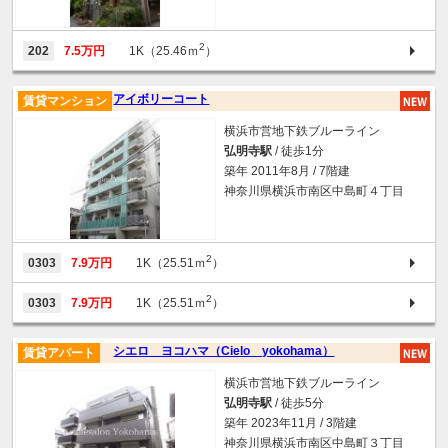
2
202
7.5万円
1K（25.46ｍ
）
アイボリーコート
賃貸マンション
横浜市営地下鉄ブルーライン
弘明寺駅
/ 徒歩1分
築年 2011年8月 / 7階建
神奈川県横浜市南区中島町４丁目
2
0303
7.9万円
1K（25.51ｍ
）
2
0303
7.9万円
1K（25.51ｍ
）
シエロ ヨコハマ（Cielo yokohama）
賃貸アパート
横浜市営地下鉄ブルーライン
弘明寺駅
/ 徒歩5分
築年 2023年11月 / 3階建
神奈川県横浜市南区中島町３丁目