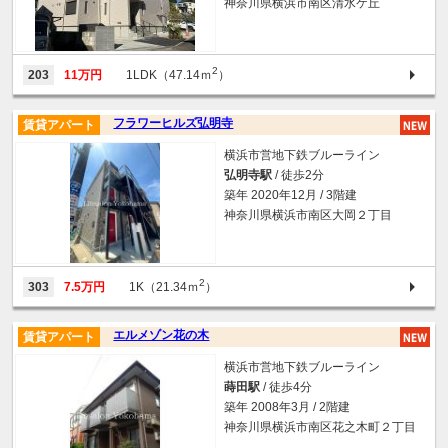
神奈川県横浜市南区清水ケ丘
2
203
11万円
1LDK（47.14ｍ
）
フラワーヒルズ弘明寺
賃貸アパート
横浜市営地下鉄ブルーライン
弘明寺駅
/ 徒歩2分
築年 2020年12月 / 3階建
神奈川県横浜市南区大岡２丁目
2
303
7.5万円
1K（21.34ｍ
）
エルメゾン花の木
賃貸アパート
横浜市営地下鉄ブルーライン
蒔田駅
/ 徒歩4分
築年 2008年3月 / 2階建
神奈川県横浜市南区花之木町２丁目