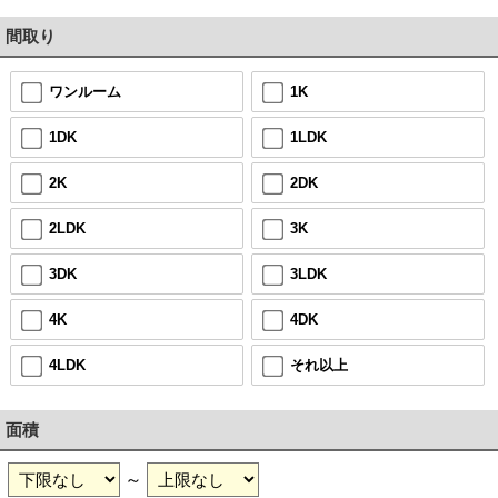
間取り
ワンルーム
1K
1DK
1LDK
2K
2DK
2LDK
3K
3DK
3LDK
4K
4DK
4LDK
それ以上
面積
～