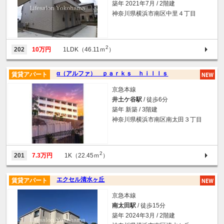
築年 2021年7月 / 2階建
神奈川県横浜市南区中里４丁目
2
202
10万円
1LDK（46.11ｍ
）
α（アルファ） ｐａｒｋｓ ｈｉｌｌｓ
賃貸アパート
京急本線
井土ケ谷駅
/ 徒歩6分
築年 新築 / 3階建
神奈川県横浜市南区南太田３丁目
2
201
7.3万円
1K（22.45ｍ
）
エクセル清水ヶ丘
賃貸アパート
京急本線
南太田駅
/ 徒歩15分
築年 2024年3月 / 2階建