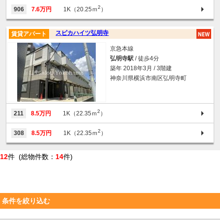
2
906
7.6万円
1K（20.25ｍ
）
スピカハイツ弘明寺
賃貸アパート
京急本線
弘明寺駅
/ 徒歩4分
築年 2018年3月 / 3階建
神奈川県横浜市南区弘明寺町
2
211
8.5万円
1K（22.35ｍ
）
2
308
8.5万円
1K（22.35ｍ
）
12
件 (総物件数：
14
件)
条件を絞り込む