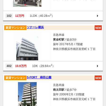
2
102
12万円
1LDK（40.28ｍ
）
ソナーレ横浜
賃貸マンション
京急本線
黄金町駅
/ 徒歩3分
築年 2017年5月 / 7階建
神奈川県横浜市南区前里町１丁目
2
402
10.9万円
1DK（29.64ｍ
）
S-FORT 蒔田公園
賃貸マンション
京急本線
南太田駅
/ 徒歩7分
築年 2006年2月 / 10階建
神奈川県横浜市南区宮元町１丁目