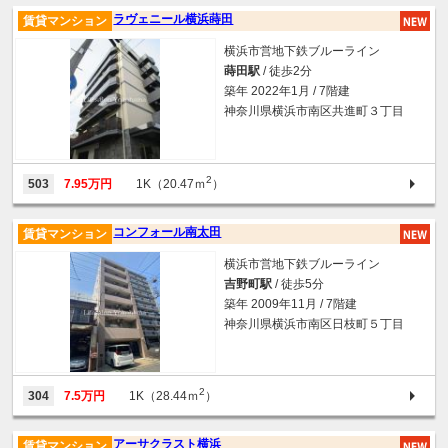
ラヴェニール横浜蒔田
賃貸マンション
横浜市営地下鉄ブルーライン
蒔田駅
/ 徒歩2分
築年 2022年1月 / 7階建
神奈川県横浜市南区共進町３丁目
2
503
7.95万円
1K（20.47ｍ
）
コンフォール南太田
賃貸マンション
横浜市営地下鉄ブルーライン
吉野町駅
/ 徒歩5分
築年 2009年11月 / 7階建
神奈川県横浜市南区日枝町５丁目
2
304
7.5万円
1K（28.44ｍ
）
アーサクラスト横浜
賃貸マンション