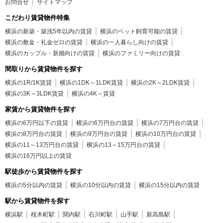
お問合せ
サイトマップ
こだわり賃貸物件特集
横浜の新築・築浅5年以内の賃貸
横浜のペット飼育可能の賃貸
横浜の敷金・礼金ゼロの賃貸
横浜の一人暮らし向けの賃貸
横浜のカップル・新婚向けの賃貸
横浜のファミリー向けの賃貸
間取りから賃貸物件を探す
横浜の1R/1K賃貸
横浜の1DK～1LDK賃貸
横浜の2K～2LDK賃貸
横浜の3K～3LDK賃貸
横浜の4K～賃貸
家賃から賃貸物件を探す
横浜の6万円以下の賃貸
横浜の6万円台の賃貸
横浜の7万円台の賃貸
横浜の8万円台の賃貸
横浜の9万円台の賃貸
横浜の10万円台の賃貸
横浜の11～13万円台の賃貸
横浜の13～15万円台の賃貸
横浜の16万円以上の賃貸
駅徒歩から賃貸物件を探す
横浜の5分以内の賃貸
横浜の10分以内の賃貸
横浜の15分以内の賃貸
駅から賃貸物件を探す
横浜駅
桜木町駅
関内駅
石川町駅
山手駅
新高島駅