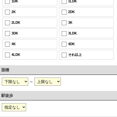
1DK
1LDK
2K
2DK
2LDK
3K
3DK
3LDK
4K
4DK
4LDK
それ以上
面積
～
駅徒歩