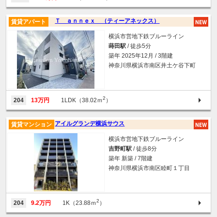
Ｔ ａｎｎｅｘ （ティーアネックス）
賃貸アパート
横浜市営地下鉄ブルーライン
蒔田駅
/ 徒歩5分
築年 2025年12月 / 3階建
神奈川県横浜市南区井土ケ谷下町
2
204
13万円
1LDK（38.02ｍ
）
アイルグランデ横浜サウス
賃貸マンション
横浜市営地下鉄ブルーライン
吉野町駅
/ 徒歩8分
築年 新築 / 7階建
神奈川県横浜市南区睦町１丁目
2
204
9.2万円
1K（23.88ｍ
）