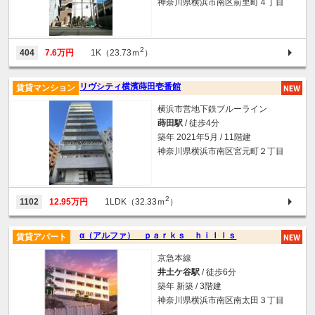
神奈川県横浜市南区前里町４丁目
2
404
7.6万円
1K（23.73ｍ
）
リヴシティ横濱蒔田壱番館
賃貸マンション
横浜市営地下鉄ブルーライン
蒔田駅
/ 徒歩4分
築年 2021年5月 / 11階建
神奈川県横浜市南区宮元町２丁目
2
1102
12.95万円
1LDK（32.33ｍ
）
α（アルファ） ｐａｒｋｓ ｈｉｌｌｓ
賃貸アパート
京急本線
井土ケ谷駅
/ 徒歩6分
築年 新築 / 3階建
神奈川県横浜市南区南太田３丁目