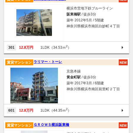
横浜市営地下鉄ブルーライン
阪東橋駅
/ 徒歩3分
築年 2012年5月 / 5階建
神奈川県横浜市南区白妙町４丁目
2
301
12.8万円
1LDK（34.53ｍ
）
ラリマー・トーレ
賃貸マンション
京急本線
黄金町駅
/ 徒歩3分
築年 2017年3月 / 6階建
神奈川県横浜市南区前里町２丁目
2
601
12.8万円
1LDK（44.35ｍ
）
ＧＲＯＷＳ横浜阪東橋
賃貸マンション