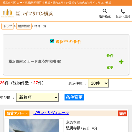
横浜市南区 カード決済(初期費用) | 横浜・関内エリアの賃貸なら株式会社ライフサロン横浜
物件検索
お店へ連絡
トップ
>
物件検索
> 物件一覧
選択中の条件
条件
横浜市南区 カード決済(初期費用)
変更
26
件 (総物件数：
27
件)
表示件数 ：
条件変更
並び順 ：
ブラン・リヴィエール
賃貸アパート
京急本線
弘明寺駅
/ 徒歩14分