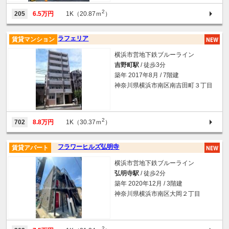
2
205
6.5万円
1K（20.87ｍ
）
ラフェリア
賃貸マンション
横浜市営地下鉄ブルーライン
吉野町駅
/ 徒歩3分
築年 2017年8月 / 7階建
神奈川県横浜市南区南吉田町３丁目
2
702
8.8万円
1K（30.37ｍ
）
フラワーヒルズ弘明寺
賃貸アパート
横浜市営地下鉄ブルーライン
弘明寺駅
/ 徒歩2分
築年 2020年12月 / 3階建
神奈川県横浜市南区大岡２丁目
2