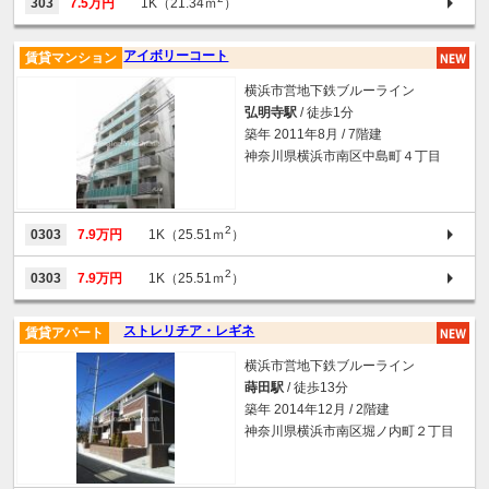
303
7.5万円
1K（21.34ｍ
）
アイボリーコート
賃貸マンション
横浜市営地下鉄ブルーライン
弘明寺駅
/ 徒歩1分
築年 2011年8月 / 7階建
神奈川県横浜市南区中島町４丁目
2
0303
7.9万円
1K（25.51ｍ
）
2
0303
7.9万円
1K（25.51ｍ
）
ストレリチア・レギネ
賃貸アパート
横浜市営地下鉄ブルーライン
蒔田駅
/ 徒歩13分
築年 2014年12月 / 2階建
神奈川県横浜市南区堀ノ内町２丁目