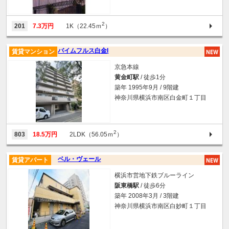
2
201
7.3万円
1K（22.45ｍ
）
バイムフルス白金I
賃貸マンション
京急本線
黄金町駅
/ 徒歩1分
築年 1995年9月 / 9階建
神奈川県横浜市南区白金町１丁目
2
803
18.5万円
2LDK（56.05ｍ
）
ベル・ヴェール
賃貸アパート
横浜市営地下鉄ブルーライン
阪東橋駅
/ 徒歩6分
築年 2008年3月 / 3階建
神奈川県横浜市南区白妙町１丁目