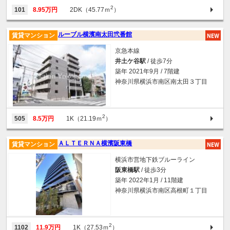
2
101
8.95万円
2DK（45.77ｍ
）
ルーブル横濱南太田弐番館
賃貸マンション
京急本線
井土ケ谷駅
/ 徒歩7分
築年 2021年9月 / 7階建
神奈川県横浜市南区南太田３丁目
2
505
8.5万円
1K（21.19ｍ
）
ＡＬＴＥＲＮＡ横濱阪東橋
賃貸マンション
横浜市営地下鉄ブルーライン
阪東橋駅
/ 徒歩3分
築年 2022年1月 / 11階建
神奈川県横浜市南区高根町１丁目
2
1102
11.9万円
1K（27.53ｍ
）