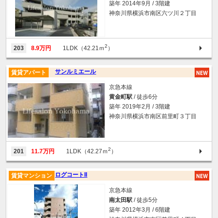
築年 2014年9月 / 3階建
神奈川県横浜市南区六ツ川２丁目
2
203
8.9万円
1LDK（42.21ｍ
）
サンルミエール
賃貸アパート
京急本線
黄金町駅
/ 徒歩6分
築年 2019年2月 / 3階建
神奈川県横浜市南区前里町３丁目
2
201
11.7万円
1LDK（42.27ｍ
）
ログコートII
賃貸マンション
京急本線
南太田駅
/ 徒歩5分
築年 2012年3月 / 6階建