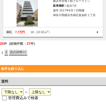
横浜市営地下鉄ブルーライン
阪東橋駅
/ 徒歩7分
築年 2017年6月 / 10階建
神奈川県横浜市南区真金町２丁目
2
801
7.7万円
1K（22.02ｍ
）
26
件 (総物件数：
27
件)
2
次の20件>>
1
条件を絞り込む
賃料
～
管理費込みで検索