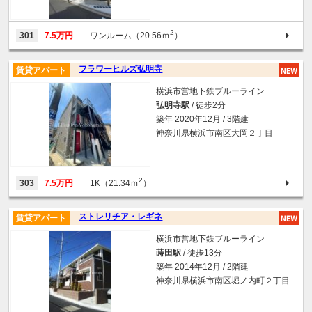
2
301
7.5万円
ワンルーム（20.56ｍ
）
フラワーヒルズ弘明寺
賃貸アパート
横浜市営地下鉄ブルーライン
弘明寺駅
/ 徒歩2分
築年 2020年12月 / 3階建
神奈川県横浜市南区大岡２丁目
2
303
7.5万円
1K（21.34ｍ
）
ストレリチア・レギネ
賃貸アパート
横浜市営地下鉄ブルーライン
蒔田駅
/ 徒歩13分
築年 2014年12月 / 2階建
神奈川県横浜市南区堀ノ内町２丁目