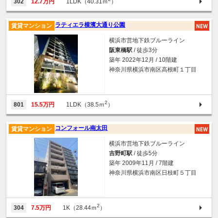
302
12.7万円
1LDK（40.31ｍ
）
ラティエラ横濱大通り公園
賃貸マンション
横浜市営地下鉄ブルーライン
阪東橋駅
/ 徒歩3分
築年 2022年12月 / 10階建
神奈川県横浜市南区高根町１丁目
2
801
15.5万円
1LDK（38.5ｍ
）
コンフォール南太田
賃貸マンション
横浜市営地下鉄ブルーライン
吉野町駅
/ 徒歩5分
築年 2009年11月 / 7階建
神奈川県横浜市南区日枝町５丁目
2
304
7.5万円
1K（28.44ｍ
）