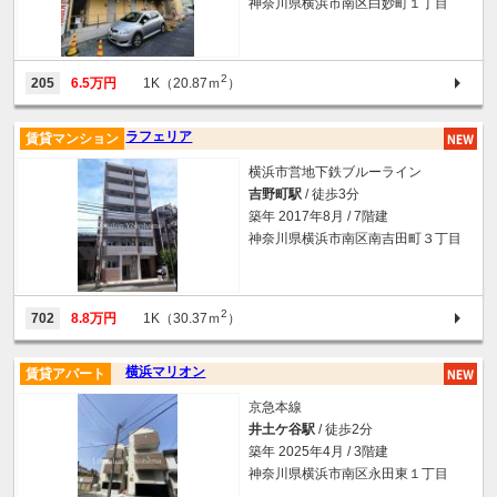
神奈川県横浜市南区白妙町１丁目
2
205
6.5万円
1K（20.87ｍ
）
ラフェリア
賃貸マンション
横浜市営地下鉄ブルーライン
吉野町駅
/ 徒歩3分
築年 2017年8月 / 7階建
神奈川県横浜市南区南吉田町３丁目
2
702
8.8万円
1K（30.37ｍ
）
横浜マリオン
賃貸アパート
京急本線
井土ケ谷駅
/ 徒歩2分
築年 2025年4月 / 3階建
神奈川県横浜市南区永田東１丁目