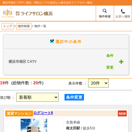
横浜市南区 CATV | 横浜・関内エリアの賃貸なら株式会社ライフサロン横浜
物件検索
お店へ連絡
トップ
>
物件検索
> 物件一覧
選択中の条件
条件
横浜市南区 CATV
変更
19
件 (総物件数：
20
件)
表示件数 ：
条件変更
並び順 ：
ログコートII
賃貸マンション
京急本線
南太田駅
/ 徒歩5分