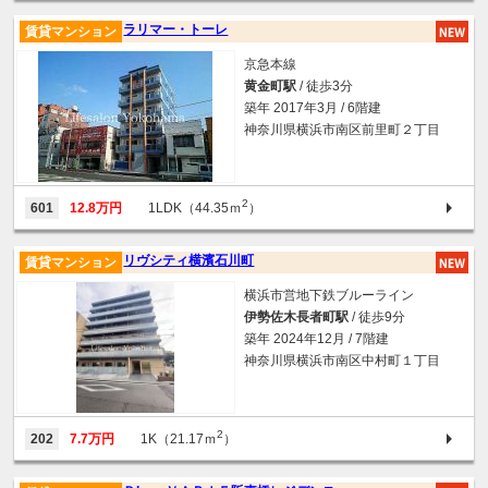
ラリマー・トーレ
賃貸マンション
京急本線
黄金町駅
/ 徒歩3分
築年 2017年3月 / 6階建
神奈川県横浜市南区前里町２丁目
2
601
12.8万円
1LDK（44.35ｍ
）
リヴシティ横濱石川町
賃貸マンション
横浜市営地下鉄ブルーライン
伊勢佐木長者町駅
/ 徒歩9分
築年 2024年12月 / 7階建
神奈川県横浜市南区中村町１丁目
2
202
7.7万円
1K（21.17ｍ
）