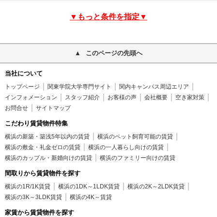
▼もっと条件を指定▼
このページの先頭へ
当社について
トップページ
関東学院大学専門サイト
関内キャンパス周辺エリア
インフォメーション
スタッフ紹介
お客様の声
会社概要
空き家対策
お問合せ
サイトマップ
こだわり賃貸物件特集
横浜の新築・築浅5年以内の賃貸
横浜のペット飼育可能の賃貸
横浜の敷金・礼金ゼロの賃貸
横浜の一人暮らし向けの賃貸
横浜のカップル・新婚向けの賃貸
横浜のファミリー向けの賃貸
間取りから賃貸物件を探す
横浜の1R/1K賃貸
横浜の1DK～1LDK賃貸
横浜の2K～2LDK賃貸
横浜の3K～3LDK賃貸
横浜の4K～賃貸
家賃から賃貸物件を探す