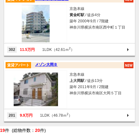
京急本線
黄金町駅
/ 徒歩4分
築年 2000年9月 / 7階建
神奈川県横浜市南区西中町１丁目
2
302
11.5万円
1LDK（42.61ｍ
）
メゾン大岡Ｂ
賃貸アパート
京急本線
上大岡駅
/ 徒歩13分
築年 2011年9月 / 2階建
神奈川県横浜市南区大岡５丁目
2
201
9.9万円
1LDK（46.78ｍ
）
19
件 (総物件数：
20
件)