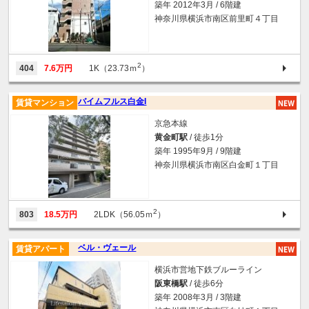
築年 2012年3月 / 6階建
神奈川県横浜市南区前里町４丁目
2
404
7.6万円
1K（23.73ｍ
）
バイムフルス白金I
賃貸マンション
京急本線
黄金町駅
/ 徒歩1分
築年 1995年9月 / 9階建
神奈川県横浜市南区白金町１丁目
2
803
18.5万円
2LDK（56.05ｍ
）
ベル・ヴェール
賃貸アパート
横浜市営地下鉄ブルーライン
阪東橋駅
/ 徒歩6分
築年 2008年3月 / 3階建