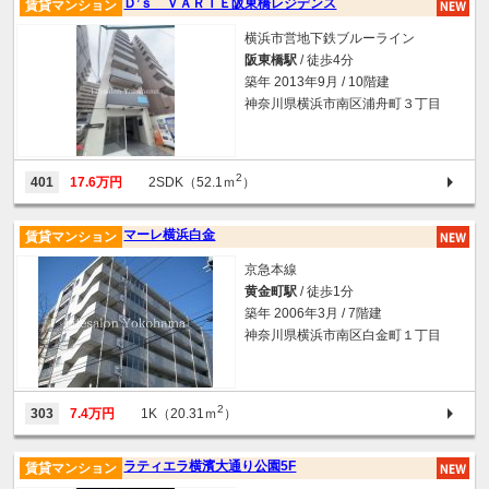
Ｄ’ｓ ＶＡＲＩＥ阪東橋レジデンス
賃貸マンション
横浜市営地下鉄ブルーライン
阪東橋駅
/ 徒歩4分
築年 2013年9月 / 10階建
神奈川県横浜市南区浦舟町３丁目
2
401
17.6万円
2SDK（52.1ｍ
）
マーレ横浜白金
賃貸マンション
京急本線
黄金町駅
/ 徒歩1分
築年 2006年3月 / 7階建
神奈川県横浜市南区白金町１丁目
2
303
7.4万円
1K（20.31ｍ
）
ラティエラ横濱大通り公園5F
賃貸マンション