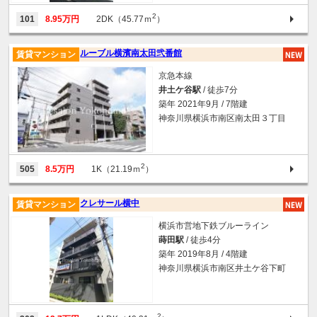
2
101
8.95万円
2DK（45.77ｍ
）
ルーブル横濱南太田弐番館
賃貸マンション
京急本線
井土ケ谷駅
/ 徒歩7分
築年 2021年9月 / 7階建
神奈川県横浜市南区南太田３丁目
2
505
8.5万円
1K（21.19ｍ
）
クレサール横中
賃貸マンション
横浜市営地下鉄ブルーライン
蒔田駅
/ 徒歩4分
築年 2019年8月 / 4階建
神奈川県横浜市南区井土ケ谷下町
2