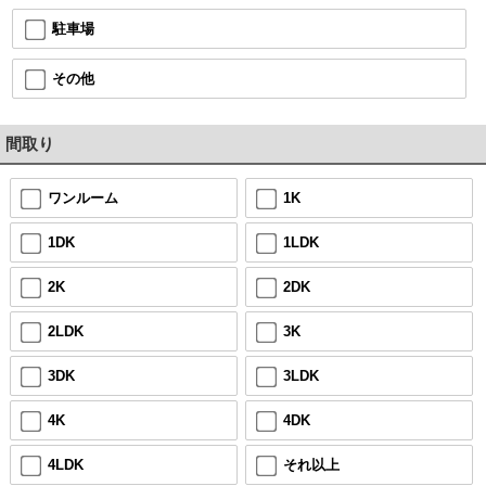
駐車場
その他
間取り
ワンルーム
1K
1DK
1LDK
2K
2DK
2LDK
3K
3DK
3LDK
4K
4DK
4LDK
それ以上