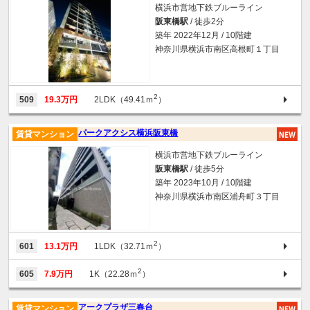
横浜市営地下鉄ブルーライン
阪東橋駅
/ 徒歩2分
築年 2022年12月 / 10階建
神奈川県横浜市南区高根町１丁目
2
509
19.3万円
2LDK（49.41ｍ
）
パークアクシス横浜阪東橋
賃貸マンション
横浜市営地下鉄ブルーライン
阪東橋駅
/ 徒歩5分
築年 2023年10月 / 10階建
神奈川県横浜市南区浦舟町３丁目
2
601
13.1万円
1LDK（32.71ｍ
）
2
605
7.9万円
1K（22.28ｍ
）
アークプラザ三春台
賃貸マンション