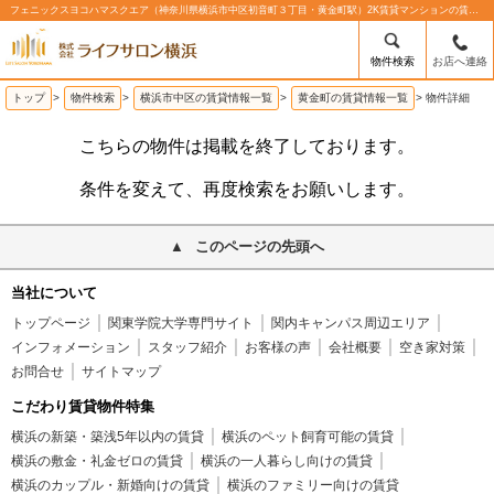
フェニックスヨコハマスクエア（神奈川県横浜市中区初音町３丁目・黄金町駅）2K賃貸マンションの賃貸物件情報%% | 株式会社ライフサロン横浜
物件検索
お店へ連絡
トップ
>
物件検索
>
横浜市中区の賃貸情報一覧
>
黄金町の賃貸情報一覧
>
物件詳細
こちらの物件は掲載を終了しております。
条件を変えて、再度検索をお願いします。
このページの先頭へ
当社について
トップページ
関東学院大学専門サイト
関内キャンパス周辺エリア
インフォメーション
スタッフ紹介
お客様の声
会社概要
空き家対策
お問合せ
サイトマップ
こだわり賃貸物件特集
横浜の新築・築浅5年以内の賃貸
横浜のペット飼育可能の賃貸
横浜の敷金・礼金ゼロの賃貸
横浜の一人暮らし向けの賃貸
横浜のカップル・新婚向けの賃貸
横浜のファミリー向けの賃貸