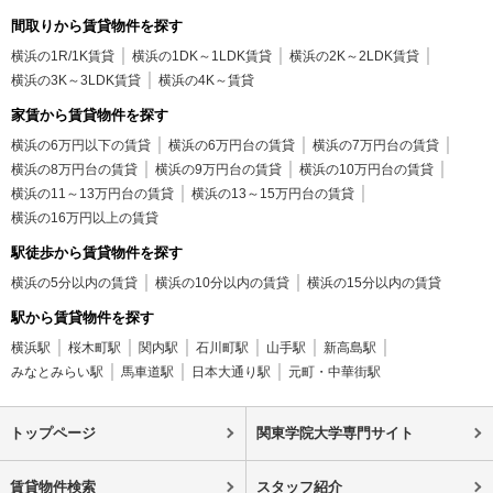
間取りから賃貸物件を探す
横浜の1R/1K賃貸
横浜の1DK～1LDK賃貸
横浜の2K～2LDK賃貸
横浜の3K～3LDK賃貸
横浜の4K～賃貸
家賃から賃貸物件を探す
横浜の6万円以下の賃貸
横浜の6万円台の賃貸
横浜の7万円台の賃貸
横浜の8万円台の賃貸
横浜の9万円台の賃貸
横浜の10万円台の賃貸
横浜の11～13万円台の賃貸
横浜の13～15万円台の賃貸
横浜の16万円以上の賃貸
駅徒歩から賃貸物件を探す
横浜の5分以内の賃貸
横浜の10分以内の賃貸
横浜の15分以内の賃貸
駅から賃貸物件を探す
横浜駅
桜木町駅
関内駅
石川町駅
山手駅
新高島駅
みなとみらい駅
馬車道駅
日本大通り駅
元町・中華街駅
トップページ
関東学院大学専門サイト
賃貸物件検索
スタッフ紹介