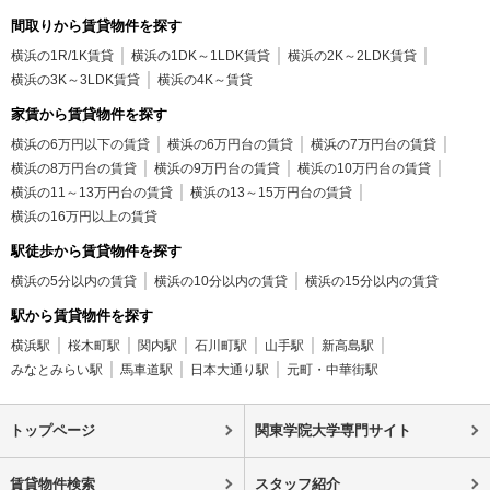
間取りから賃貸物件を探す
横浜の1R/1K賃貸
横浜の1DK～1LDK賃貸
横浜の2K～2LDK賃貸
横浜の3K～3LDK賃貸
横浜の4K～賃貸
家賃から賃貸物件を探す
横浜の6万円以下の賃貸
横浜の6万円台の賃貸
横浜の7万円台の賃貸
横浜の8万円台の賃貸
横浜の9万円台の賃貸
横浜の10万円台の賃貸
横浜の11～13万円台の賃貸
横浜の13～15万円台の賃貸
横浜の16万円以上の賃貸
駅徒歩から賃貸物件を探す
横浜の5分以内の賃貸
横浜の10分以内の賃貸
横浜の15分以内の賃貸
駅から賃貸物件を探す
横浜駅
桜木町駅
関内駅
石川町駅
山手駅
新高島駅
みなとみらい駅
馬車道駅
日本大通り駅
元町・中華街駅
トップページ
関東学院大学専門サイト
賃貸物件検索
スタッフ紹介