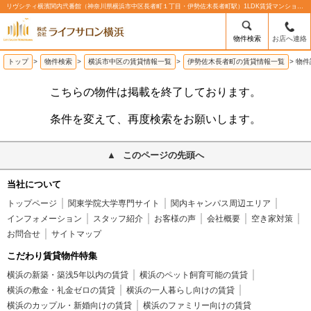
リヴシティ横濱関内弐番館（神奈川県横浜市中区長者町１丁目・伊勢佐木長者町駅）1LDK賃貸マンションの賃貸物件情報%% | 株式会社ライフサロン横浜
物件検索
お店へ連絡
トップ
>
物件検索
>
横浜市中区の賃貸情報一覧
>
伊勢佐木長者町の賃貸情報一覧
>
物件
こちらの物件は掲載を終了しております。
条件を変えて、再度検索をお願いします。
このページの先頭へ
当社について
トップページ
関東学院大学専門サイト
関内キャンパス周辺エリア
インフォメーション
スタッフ紹介
お客様の声
会社概要
空き家対策
お問合せ
サイトマップ
こだわり賃貸物件特集
横浜の新築・築浅5年以内の賃貸
横浜のペット飼育可能の賃貸
横浜の敷金・礼金ゼロの賃貸
横浜の一人暮らし向けの賃貸
横浜のカップル・新婚向けの賃貸
横浜のファミリー向けの賃貸