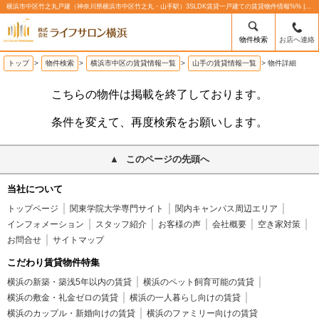
横浜市中区竹之丸戸建（神奈川県横浜市中区竹之丸・山手駅）3SLDK賃貸一戸建ての賃貸物件情報%% | 株式会社ライフサロン横浜
物件検索
お店へ連絡
トップ
>
物件検索
>
横浜市中区の賃貸情報一覧
>
山手の賃貸情報一覧
>
物件詳細
こちらの物件は掲載を終了しております。
条件を変えて、再度検索をお願いします。
このページの先頭へ
当社について
トップページ
関東学院大学専門サイト
関内キャンパス周辺エリア
インフォメーション
スタッフ紹介
お客様の声
会社概要
空き家対策
お問合せ
サイトマップ
こだわり賃貸物件特集
横浜の新築・築浅5年以内の賃貸
横浜のペット飼育可能の賃貸
横浜の敷金・礼金ゼロの賃貸
横浜の一人暮らし向けの賃貸
横浜のカップル・新婚向けの賃貸
横浜のファミリー向けの賃貸