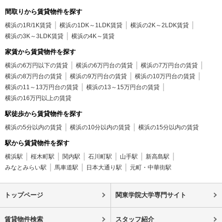
間取りから賃貸物件を探す
横浜の1R/1K賃貸
横浜の1DK～1LDK賃貸
横浜の2K～2LDK賃貸
横浜の3K～3LDK賃貸
横浜の4K～賃貸
家賃から賃貸物件を探す
横浜の6万円以下の賃貸
横浜の6万円台の賃貸
横浜の7万円台の賃貸
横浜の8万円台の賃貸
横浜の9万円台の賃貸
横浜の10万円台の賃貸
横浜の11～13万円台の賃貸
横浜の13～15万円台の賃貸
横浜の16万円以上の賃貸
駅徒歩から賃貸物件を探す
横浜の5分以内の賃貸
横浜の10分以内の賃貸
横浜の15分以内の賃貸
駅から賃貸物件を探す
横浜駅
桜木町駅
関内駅
石川町駅
山手駅
新高島駅
みなとみらい駅
馬車道駅
日本大通り駅
元町・中華街駅
トップページ
関東学院大学専門サイト
賃貸物件検索
スタッフ紹介