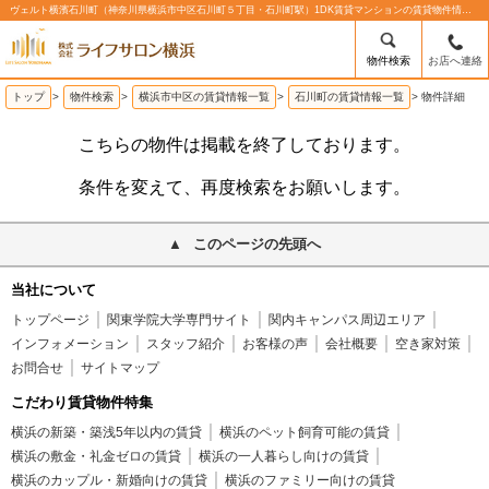
ヴェルト横濱石川町（神奈川県横浜市中区石川町５丁目・石川町駅）1DK賃貸マンションの賃貸物件情報%% | 株式会社ライフサロン横浜
物件検索
お店へ連絡
トップ
>
物件検索
>
横浜市中区の賃貸情報一覧
>
石川町の賃貸情報一覧
>
物件詳細
こちらの物件は掲載を終了しております。
条件を変えて、再度検索をお願いします。
このページの先頭へ
当社について
トップページ
関東学院大学専門サイト
関内キャンパス周辺エリア
インフォメーション
スタッフ紹介
お客様の声
会社概要
空き家対策
お問合せ
サイトマップ
こだわり賃貸物件特集
横浜の新築・築浅5年以内の賃貸
横浜のペット飼育可能の賃貸
横浜の敷金・礼金ゼロの賃貸
横浜の一人暮らし向けの賃貸
横浜のカップル・新婚向けの賃貸
横浜のファミリー向けの賃貸