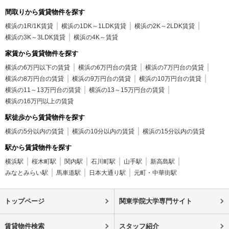
間取りから賃貸物件を探す
横浜の1R/1K賃貸
横浜の1DK～1LDK賃貸
横浜の2K～2LDK賃貸
横浜の3K～3LDK賃貸
横浜の4K～賃貸
家賃から賃貸物件を探す
横浜の6万円以下の賃貸
横浜の6万円台の賃貸
横浜の7万円台の賃貸
横浜の8万円台の賃貸
横浜の9万円台の賃貸
横浜の10万円台の賃貸
横浜の11～13万円台の賃貸
横浜の13～15万円台の賃貸
横浜の16万円以上の賃貸
駅徒歩から賃貸物件を探す
横浜の5分以内の賃貸
横浜の10分以内の賃貸
横浜の15分以内の賃貸
駅から賃貸物件を探す
横浜駅
桜木町駅
関内駅
石川町駅
山手駅
新高島駅
みなとみらい駅
馬車道駅
日本大通り駅
元町・中華街駅
トップページ
関東学院大学専門サイト
賃貸物件検索
スタッフ紹介