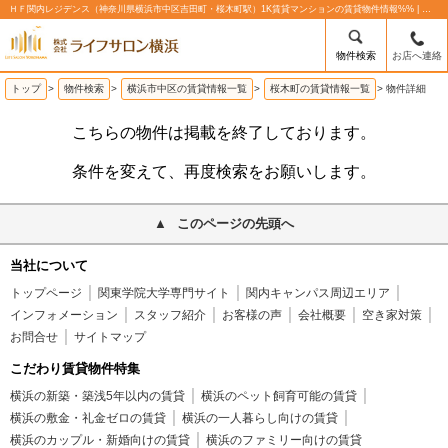
ＨＦ関内レジデンス（神奈川県横浜市中区吉田町・桜木町駅）1K賃貸マンションの賃貸物件情報%% | 株式会社ライフサロン横浜
物件検索
お店へ連絡
トップ
>
物件検索
>
横浜市中区の賃貸情報一覧
>
桜木町の賃貸情報一覧
>
物件詳細
こちらの物件は掲載を終了しております。
条件を変えて、再度検索をお願いします。
このページの先頭へ
当社について
トップページ
関東学院大学専門サイト
関内キャンパス周辺エリア
インフォメーション
スタッフ紹介
お客様の声
会社概要
空き家対策
お問合せ
サイトマップ
こだわり賃貸物件特集
横浜の新築・築浅5年以内の賃貸
横浜のペット飼育可能の賃貸
横浜の敷金・礼金ゼロの賃貸
横浜の一人暮らし向けの賃貸
横浜のカップル・新婚向けの賃貸
横浜のファミリー向けの賃貸