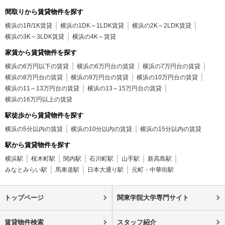
間取りから賃貸物件を探す
横浜の1R/1K賃貸
横浜の1DK～1LDK賃貸
横浜の2K～2LDK賃貸
横浜の3K～3LDK賃貸
横浜の4K～賃貸
家賃から賃貸物件を探す
横浜の6万円以下の賃貸
横浜の6万円台の賃貸
横浜の7万円台の賃貸
横浜の8万円台の賃貸
横浜の9万円台の賃貸
横浜の10万円台の賃貸
横浜の11～13万円台の賃貸
横浜の13～15万円台の賃貸
横浜の16万円以上の賃貸
駅徒歩から賃貸物件を探す
横浜の5分以内の賃貸
横浜の10分以内の賃貸
横浜の15分以内の賃貸
駅から賃貸物件を探す
横浜駅
桜木町駅
関内駅
石川町駅
山手駅
新高島駅
みなとみらい駅
馬車道駅
日本大通り駅
元町・中華街駅
トップページ
関東学院大学専門サイト
賃貸物件検索
スタッフ紹介