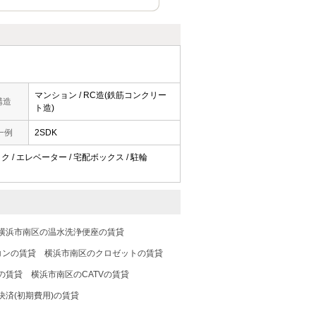
マンション / RC造(鉄筋コンクリー
構造
ト造)
一例
2SDK
ク / エレベーター / 宅配ボックス / 駐輪
横浜市南区の温水洗浄便座の賃貸
コンの賃貸
横浜市南区のクロゼットの賃貸
の賃貸
横浜市南区のCATVの賃貸
済(初期費用)の賃貸