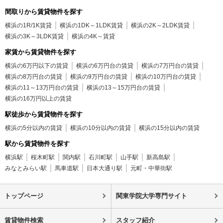
間取りから賃貸物件を探す
横浜の1R/1K賃貸
横浜の1DK～1LDK賃貸
横浜の2K～2LDK賃貸
横浜の3K～3LDK賃貸
横浜の4K～賃貸
家賃から賃貸物件を探す
横浜の6万円以下の賃貸
横浜の6万円台の賃貸
横浜の7万円台の賃貸
横浜の8万円台の賃貸
横浜の9万円台の賃貸
横浜の10万円台の賃貸
横浜の11～13万円台の賃貸
横浜の13～15万円台の賃貸
横浜の16万円以上の賃貸
駅徒歩から賃貸物件を探す
横浜の5分以内の賃貸
横浜の10分以内の賃貸
横浜の15分以内の賃貸
駅から賃貸物件を探す
横浜駅
桜木町駅
関内駅
石川町駅
山手駅
新高島駅
みなとみらい駅
馬車道駅
日本大通り駅
元町・中華街駅
トップページ
関東学院大学専門サイト
賃貸物件検索
スタッフ紹介