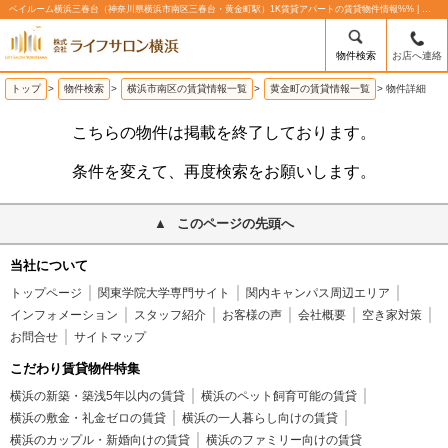
ベイルーム横浜三春台（神奈川県横浜市南区三春台・黄金町駅）1K賃貸アパートの賃貸物件情報%% | 株式会社ライフサロン横浜
物件検索
お店へ連絡
トップ
>
物件検索
>
横浜市南区の賃貸情報一覧
>
黄金町の賃貸情報一覧
>
物件詳細
こちらの物件は掲載を終了しております。
条件を変えて、再度検索をお願いします。
このページの先頭へ
当社について
トップページ
関東学院大学専門サイト
関内キャンパス周辺エリア
インフォメーション
スタッフ紹介
お客様の声
会社概要
空き家対策
お問合せ
サイトマップ
こだわり賃貸物件特集
横浜の新築・築浅5年以内の賃貸
横浜のペット飼育可能の賃貸
横浜の敷金・礼金ゼロの賃貸
横浜の一人暮らし向けの賃貸
横浜のカップル・新婚向けの賃貸
横浜のファミリー向けの賃貸