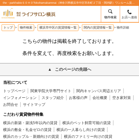
the・parkhabioＳＯＨＯYokohamakannnai（神奈川県横浜市中区羽衣町２丁目・関内駅）ワンルーム賃貸マンションの賃貸物件情報%% | 株式会社ライフサロン横浜
物件検索
お店へ連絡
トップ
>
物件検索
>
横浜市中区の賃貸情報一覧
>
関内の賃貸情報一覧
>
物件詳細
こちらの物件は掲載を終了しております。
条件を変えて、再度検索をお願いします。
このページの先頭へ
当社について
トップページ
関東学院大学専門サイト
関内キャンパス周辺エリア
インフォメーション
スタッフ紹介
お客様の声
会社概要
空き家対策
お問合せ
サイトマップ
こだわり賃貸物件特集
横浜の新築・築浅5年以内の賃貸
横浜のペット飼育可能の賃貸
横浜の敷金・礼金ゼロの賃貸
横浜の一人暮らし向けの賃貸
横浜のカップル・新婚向けの賃貸
横浜のファミリー向けの賃貸