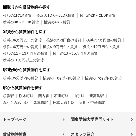
間取りから賃貸物件を探す
横浜の1R/1K賃貸
横浜の1DK～1LDK賃貸
横浜の2K～2LDK賃貸
横浜の3K～3LDK賃貸
横浜の4K～賃貸
家賃から賃貸物件を探す
横浜の6万円以下の賃貸
横浜の6万円台の賃貸
横浜の7万円台の賃貸
横浜の8万円台の賃貸
横浜の9万円台の賃貸
横浜の10万円台の賃貸
横浜の11～13万円台の賃貸
横浜の13～15万円台の賃貸
横浜の16万円以上の賃貸
駅徒歩から賃貸物件を探す
横浜の5分以内の賃貸
横浜の10分以内の賃貸
横浜の15分以内の賃貸
駅から賃貸物件を探す
横浜駅
桜木町駅
関内駅
石川町駅
山手駅
新高島駅
みなとみらい駅
馬車道駅
日本大通り駅
元町・中華街駅
トップページ
関東学院大学専門サイト
賃貸物件検索
スタッフ紹介