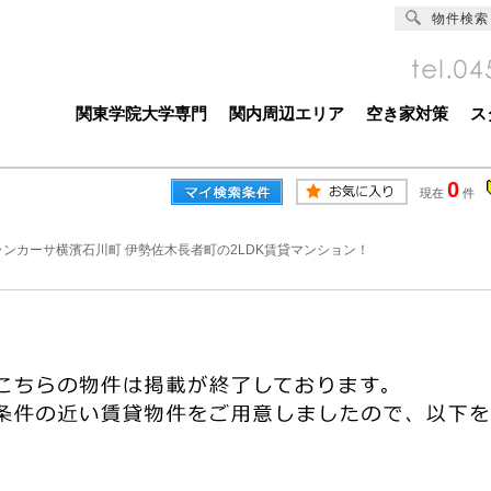
物件検索
関東学院大学専門
関内周辺エリア
空き家対策
ス
0
現在
件
ランカーサ横濱石川町 伊勢佐木長者町の2LDK賃貸マンション！