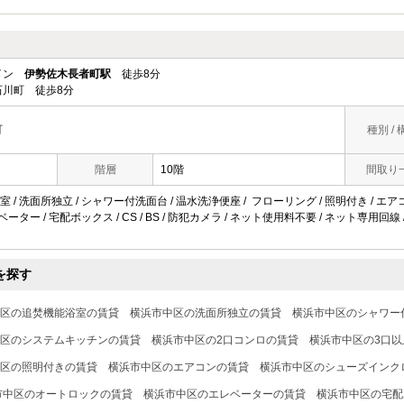
ライン
伊勢佐木長者町駅
徒歩8分
川町 徒歩8分
町
種別 / 
階層
10階
間取り
 / 洗面所独立 / シャワー付洗面台 / 温水洗浄便座 / フローリング / 照明付き / エ
ベーター / 宅配ボックス / CS / BS / 防犯カメラ / ネット使用料不要 / ネット専用回線
を探す
区の追焚機能浴室の賃貸
横浜市中区の洗面所独立の賃貸
横浜市中区のシャワー
区のシステムキッチンの賃貸
横浜市中区の2口コンロの賃貸
横浜市中区の3口
区の照明付きの賃貸
横浜市中区のエアコンの賃貸
横浜市中区のシューズインク
市中区のオートロックの賃貸
横浜市中区のエレベーターの賃貸
横浜市中区の宅配