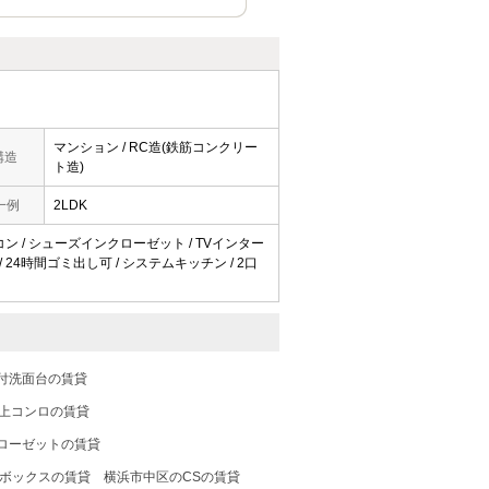
マンション / RC造(鉄筋コンクリー
構造
ト造)
一例
2LDK
アコン / シューズインクローゼット / TVインター
 / 24時間ゴミ出し可 / システムキッチン / 2口
付洗面台の賃貸
以上コンロの賃貸
ローゼットの賃貸
ボックスの賃貸
横浜市中区のCSの賃貸