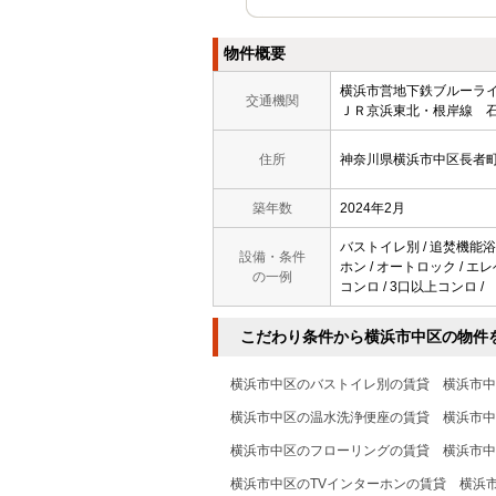
物件概要
横浜市営地下鉄ブルー
交通機関
ＪＲ京浜東北・根岸線 石
住所
神奈川県横浜市中区長者
築年数
2024年2月
バストイレ別 / 追焚機能浴室
設備・条件
ホン / オートロック / エレ
の一例
コンロ / 3口以上コンロ /
こだわり条件から横浜市中区の物件
横浜市中区のバストイレ別の賃貸
横浜市中
横浜市中区の温水洗浄便座の賃貸
横浜市中
横浜市中区のフローリングの賃貸
横浜市中
横浜市中区のTVインターホンの賃貸
横浜