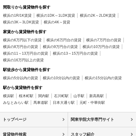
間取りから賃貸物件を探す
横浜の1R/1K賃貸
横浜の1DK～1LDK賃貸
横浜の2K～2LDK賃貸
横浜の3K～3LDK賃貸
横浜の4K～賃貸
家賃から賃貸物件を探す
横浜の6万円以下の賃貸
横浜の6万円台の賃貸
横浜の7万円台の賃貸
横浜の8万円台の賃貸
横浜の9万円台の賃貸
横浜の10万円台の賃貸
横浜の11～13万円台の賃貸
横浜の13～15万円台の賃貸
横浜の16万円以上の賃貸
駅徒歩から賃貸物件を探す
横浜の5分以内の賃貸
横浜の10分以内の賃貸
横浜の15分以内の賃貸
駅から賃貸物件を探す
横浜駅
桜木町駅
関内駅
石川町駅
山手駅
新高島駅
みなとみらい駅
馬車道駅
日本大通り駅
元町・中華街駅
トップページ
関東学院大学専門サイト
賃貸物件検索
スタッフ紹介