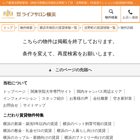
レア横濱吉野町駅前（神奈川県横浜市南区吉野町４丁目・吉野町駅）1K賃貸マンションの賃貸物件情報%% | 株式会社ライフサロン横浜
物件検索
お店へ連絡
トップ
>
物件検索
>
横浜市南区の賃貸情報一覧
>
吉野町の賃貸情報一覧
>
物件詳細
こちらの物件は掲載を終了しております。
条件を変えて、再度検索をお願いします。
このページの先頭へ
当社について
トップページ
関東学院大学専門サイト
関内キャンパス周辺エリア
インフォメーション
スタッフ紹介
お客様の声
会社概要
空き家対策
お問合せ
サイトマップ
こだわり賃貸物件特集
横浜の新築・築浅5年以内の賃貸
横浜のペット飼育可能の賃貸
横浜の敷金・礼金ゼロの賃貸
横浜の一人暮らし向けの賃貸
横浜のカップル・新婚向けの賃貸
横浜のファミリー向けの賃貸