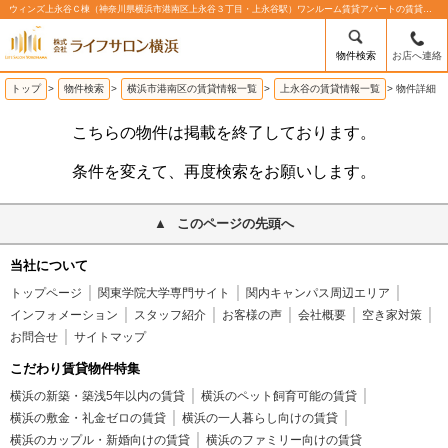
ウィンズ上永谷Ｃ棟（神奈川県横浜市港南区上永谷３丁目・上永谷駅）ワンルーム賃貸アパートの賃貸物件情報%% | 株式会社ライフサロン横浜
物件検索
お店へ連絡
トップ
>
物件検索
>
横浜市港南区の賃貸情報一覧
>
上永谷の賃貸情報一覧
>
物件詳細
こちらの物件は掲載を終了しております。
条件を変えて、再度検索をお願いします。
このページの先頭へ
当社について
トップページ
関東学院大学専門サイト
関内キャンパス周辺エリア
インフォメーション
スタッフ紹介
お客様の声
会社概要
空き家対策
お問合せ
サイトマップ
こだわり賃貸物件特集
横浜の新築・築浅5年以内の賃貸
横浜のペット飼育可能の賃貸
横浜の敷金・礼金ゼロの賃貸
横浜の一人暮らし向けの賃貸
横浜のカップル・新婚向けの賃貸
横浜のファミリー向けの賃貸