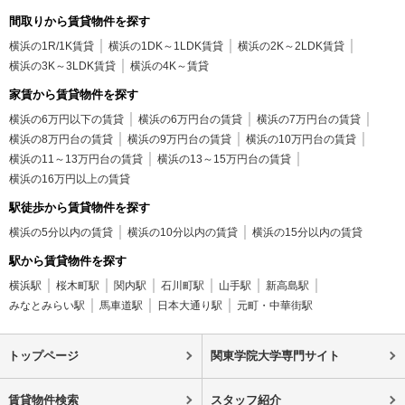
間取りから賃貸物件を探す
横浜の1R/1K賃貸
横浜の1DK～1LDK賃貸
横浜の2K～2LDK賃貸
横浜の3K～3LDK賃貸
横浜の4K～賃貸
家賃から賃貸物件を探す
横浜の6万円以下の賃貸
横浜の6万円台の賃貸
横浜の7万円台の賃貸
横浜の8万円台の賃貸
横浜の9万円台の賃貸
横浜の10万円台の賃貸
横浜の11～13万円台の賃貸
横浜の13～15万円台の賃貸
横浜の16万円以上の賃貸
駅徒歩から賃貸物件を探す
横浜の5分以内の賃貸
横浜の10分以内の賃貸
横浜の15分以内の賃貸
駅から賃貸物件を探す
横浜駅
桜木町駅
関内駅
石川町駅
山手駅
新高島駅
みなとみらい駅
馬車道駅
日本大通り駅
元町・中華街駅
トップページ
関東学院大学専門サイト
賃貸物件検索
スタッフ紹介