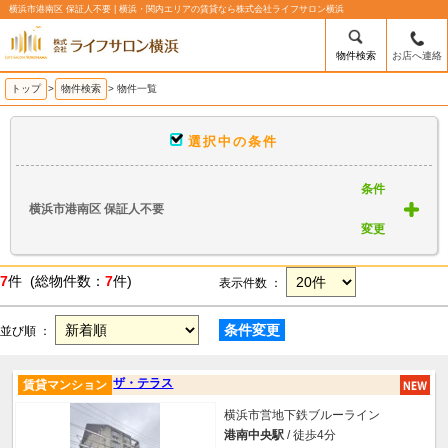
横浜市港南区 保証人不要 | 横浜・関内エリアの賃貸なら株式会社ライフサロン横浜
物件検索
お店へ連絡
トップ
>
物件検索
> 物件一覧
選択中の条件
条件
横浜市港南区 保証人不要
変更
7
件 (総物件数：
7
件)
表示件数 ：
条件変更
並び順 ：
ザ・テラス
賃貸マンション
横浜市営地下鉄ブルーライン
港南中央駅
/ 徒歩4分