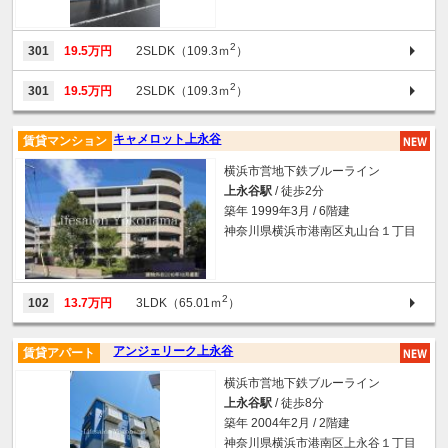
2
301
19.5万円
2SLDK（109.3ｍ
）
2
301
19.5万円
2SLDK（109.3ｍ
）
キャメロット上永谷
賃貸マンション
横浜市営地下鉄ブルーライン
上永谷駅
/ 徒歩2分
築年 1999年3月 / 6階建
神奈川県横浜市港南区丸山台１丁目
2
102
13.7万円
3LDK（65.01ｍ
）
アンジェリーク上永谷
賃貸アパート
横浜市営地下鉄ブルーライン
上永谷駅
/ 徒歩8分
築年 2004年2月 / 2階建
神奈川県横浜市港南区上永谷１丁目