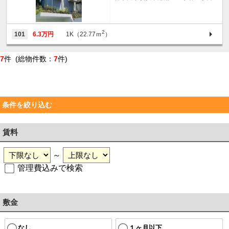
2
101
6.3万円
1K（22.77ｍ
）
7
件 (総物件数：
7
件)
条件を絞り込む
賃料
～
管理費込みで検索
敷金
なし
１ヶ月以下