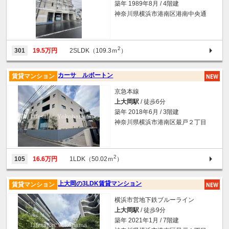
築年 1989年8月 / 4階建
神奈川県横浜市港南区港南中央通
2
301
19.5万円
2SLDK（109.3ｍ
）
カーサ ルボートン
賃貸マンション
京急本線
上大岡駅
/ 徒歩6分
築年 2018年6月 / 3階建
神奈川県横浜市港南区最戸２丁目
2
105
16.6万円
1LDK（50.02ｍ
）
上大岡の3LDK賃貸マンション
賃貸マンション
横浜市営地下鉄ブルーライン
上大岡駅
/ 徒歩9分
築年 2021年1月 / 7階建