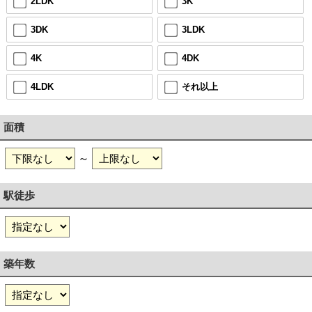
2LDK
3K
3DK
3LDK
4K
4DK
4LDK
それ以上
面積
～
駅徒歩
築年数