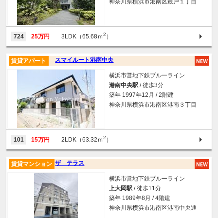
神奈川県横浜市港南区最戸１丁目
2
724
25万円
3LDK（65.68ｍ
）
スマイルート港南中央
賃貸アパート
横浜市営地下鉄ブルーライン
港南中央駅
/ 徒歩3分
築年 1997年12月 / 2階建
神奈川県横浜市港南区港南３丁目
2
101
15万円
2LDK（63.32ｍ
）
ザ テラス
賃貸マンション
横浜市営地下鉄ブルーライン
上大岡駅
/ 徒歩11分
築年 1989年8月 / 4階建
神奈川県横浜市港南区港南中央通