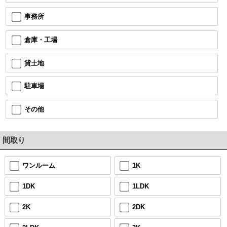
事務所
倉庫・工場
貸土地
駐車場
その他
間取り
ワンルーム
1K
1DK
1LDK
2K
2DK