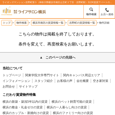
ライオンズマンション吉野町第５（神奈川県横浜市南区山王町２丁目・吉野町駅）2LDK賃貸アパートの賃貸物件情報%% | 株式会社ライフサロン横浜
物件検索
お店へ連絡
トップ
>
物件検索
>
横浜市南区の賃貸情報一覧
>
吉野町の賃貸情報一覧
>
物件詳細
こちらの物件は掲載を終了しております。
条件を変えて、再度検索をお願いします。
このページの先頭へ
当社について
トップページ
関東学院大学専門サイト
関内キャンパス周辺エリア
インフォメーション
スタッフ紹介
お客様の声
会社概要
空き家対策
お問合せ
サイトマップ
こだわり賃貸物件特集
横浜の新築・築浅5年以内の賃貸
横浜のペット飼育可能の賃貸
横浜の敷金・礼金ゼロの賃貸
横浜の一人暮らし向けの賃貸
横浜のカップル・新婚向けの賃貸
横浜のファミリー向けの賃貸