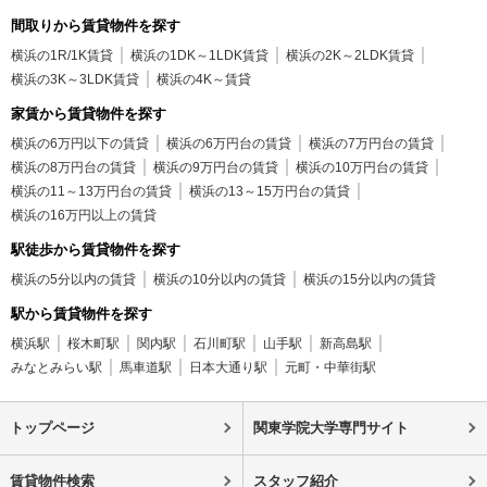
間取りから賃貸物件を探す
横浜の1R/1K賃貸
横浜の1DK～1LDK賃貸
横浜の2K～2LDK賃貸
横浜の3K～3LDK賃貸
横浜の4K～賃貸
家賃から賃貸物件を探す
横浜の6万円以下の賃貸
横浜の6万円台の賃貸
横浜の7万円台の賃貸
横浜の8万円台の賃貸
横浜の9万円台の賃貸
横浜の10万円台の賃貸
横浜の11～13万円台の賃貸
横浜の13～15万円台の賃貸
横浜の16万円以上の賃貸
駅徒歩から賃貸物件を探す
横浜の5分以内の賃貸
横浜の10分以内の賃貸
横浜の15分以内の賃貸
駅から賃貸物件を探す
横浜駅
桜木町駅
関内駅
石川町駅
山手駅
新高島駅
みなとみらい駅
馬車道駅
日本大通り駅
元町・中華街駅
トップページ
関東学院大学専門サイト
賃貸物件検索
スタッフ紹介