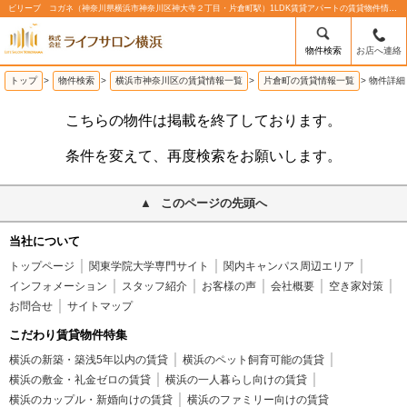
ビリーブ コガネ（神奈川県横浜市神奈川区神大寺２丁目・片倉町駅）1LDK賃貸アパートの賃貸物件情報%% | 株式会社ライフサロン横浜
物件検索
お店へ連絡
トップ
>
物件検索
>
横浜市神奈川区の賃貸情報一覧
>
片倉町の賃貸情報一覧
>
物件詳細
こちらの物件は掲載を終了しております。
条件を変えて、再度検索をお願いします。
このページの先頭へ
当社について
トップページ
関東学院大学専門サイト
関内キャンパス周辺エリア
インフォメーション
スタッフ紹介
お客様の声
会社概要
空き家対策
お問合せ
サイトマップ
こだわり賃貸物件特集
横浜の新築・築浅5年以内の賃貸
横浜のペット飼育可能の賃貸
横浜の敷金・礼金ゼロの賃貸
横浜の一人暮らし向けの賃貸
横浜のカップル・新婚向けの賃貸
横浜のファミリー向けの賃貸