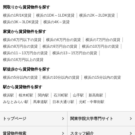
間取りから賃貸物件を探す
横浜の1R/1K賃貸
横浜の1DK～1LDK賃貸
横浜の2K～2LDK賃貸
横浜の3K～3LDK賃貸
横浜の4K～賃貸
家賃から賃貸物件を探す
横浜の6万円以下の賃貸
横浜の6万円台の賃貸
横浜の7万円台の賃貸
横浜の8万円台の賃貸
横浜の9万円台の賃貸
横浜の10万円台の賃貸
横浜の11～13万円台の賃貸
横浜の13～15万円台の賃貸
横浜の16万円以上の賃貸
駅徒歩から賃貸物件を探す
横浜の5分以内の賃貸
横浜の10分以内の賃貸
横浜の15分以内の賃貸
駅から賃貸物件を探す
横浜駅
桜木町駅
関内駅
石川町駅
山手駅
新高島駅
みなとみらい駅
馬車道駅
日本大通り駅
元町・中華街駅
トップページ
関東学院大学専門サイト
賃貸物件検索
スタッフ紹介