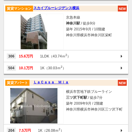
スカイブルーレジデンス横浜
賃貸マンション
京急本線
神奈川駅
/ 徒歩9分
築年 2015年9月 / 10階建
神奈川県横浜市神奈川区栄町
2
306
15.6万円
1LDK（43.74ｍ
）
2
504
10.1万円
1K（30.03ｍ
）
ＬａＣａｓａ Ｍｉａ
賃貸アパート
横浜市営地下鉄ブルーライン
三ツ沢下町駅
/ 徒歩7分
築年 2009年9月 / 2階建
神奈川県横浜市神奈川区三ツ沢下町
2
204
7.5万円
1K（26.08ｍ
）