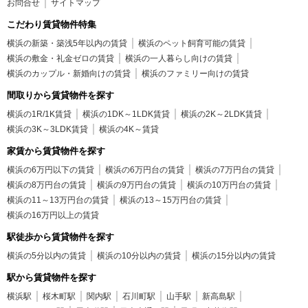
お問合せ
サイトマップ
こだわり賃貸物件特集
横浜の新築・築浅5年以内の賃貸
横浜のペット飼育可能の賃貸
横浜の敷金・礼金ゼロの賃貸
横浜の一人暮らし向けの賃貸
横浜のカップル・新婚向けの賃貸
横浜のファミリー向けの賃貸
間取りから賃貸物件を探す
横浜の1R/1K賃貸
横浜の1DK～1LDK賃貸
横浜の2K～2LDK賃貸
横浜の3K～3LDK賃貸
横浜の4K～賃貸
家賃から賃貸物件を探す
横浜の6万円以下の賃貸
横浜の6万円台の賃貸
横浜の7万円台の賃貸
横浜の8万円台の賃貸
横浜の9万円台の賃貸
横浜の10万円台の賃貸
横浜の11～13万円台の賃貸
横浜の13～15万円台の賃貸
横浜の16万円以上の賃貸
駅徒歩から賃貸物件を探す
横浜の5分以内の賃貸
横浜の10分以内の賃貸
横浜の15分以内の賃貸
駅から賃貸物件を探す
横浜駅
桜木町駅
関内駅
石川町駅
山手駅
新高島駅