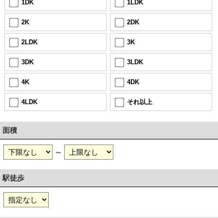
1DK
1LDK
2K
2DK
2LDK
3K
3DK
3LDK
4K
4DK
4LDK
それ以上
面積
～
駅徒歩