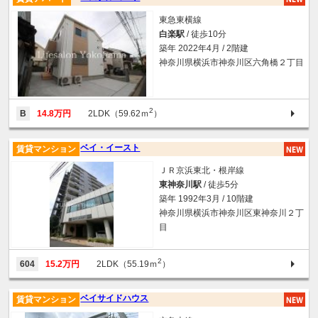
東急東横線
白楽駅
/ 徒歩10分
築年 2022年4月 / 2階建
神奈川県横浜市神奈川区六角橋２丁目
2
B
14.8万円
2LDK（59.62ｍ
）
ベイ・イースト
賃貸マンション
ＪＲ京浜東北・根岸線
東神奈川駅
/ 徒歩5分
築年 1992年3月 / 10階建
神奈川県横浜市神奈川区東神奈川２丁
目
2
604
15.2万円
2LDK（55.19ｍ
）
ベイサイドハウス
賃貸マンション