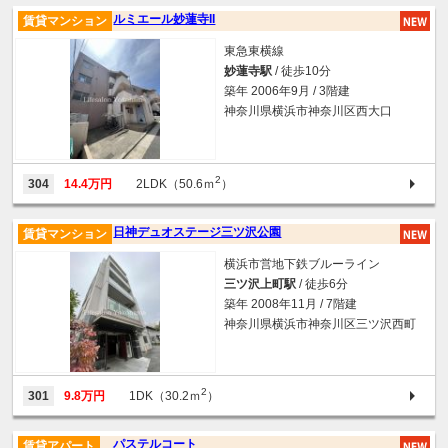
ルミエール妙蓮寺II
賃貸マンション
東急東横線
妙蓮寺駅
/ 徒歩10分
築年 2006年9月 / 3階建
神奈川県横浜市神奈川区西大口
2
304
14.4万円
2LDK（50.6ｍ
）
日神デュオステージ三ツ沢公園
賃貸マンション
横浜市営地下鉄ブルーライン
三ツ沢上町駅
/ 徒歩6分
築年 2008年11月 / 7階建
神奈川県横浜市神奈川区三ツ沢西町
2
301
9.8万円
1DK（30.2ｍ
）
パステルコート
賃貸アパート