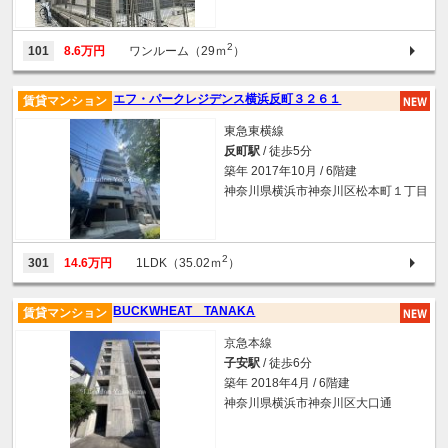
2
101
8.6万円
ワンルーム（29ｍ
）
エフ・パークレジデンス横浜反町３２６１
賃貸マンション
東急東横線
反町駅
/ 徒歩5分
築年 2017年10月 / 6階建
神奈川県横浜市神奈川区松本町１丁目
2
301
14.6万円
1LDK（35.02ｍ
）
BUCKWHEAT TANAKA
賃貸マンション
京急本線
子安駅
/ 徒歩6分
築年 2018年4月 / 6階建
神奈川県横浜市神奈川区大口通