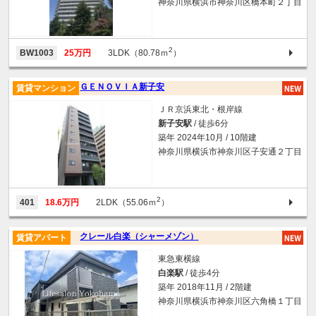
神奈川県横浜市神奈川区橋本町２丁目
2
BW1003
25万円
3LDK（80.78ｍ
）
ＧＥＮＯＶＩＡ新子安
賃貸マンション
ＪＲ京浜東北・根岸線
新子安駅
/ 徒歩6分
築年 2024年10月 / 10階建
神奈川県横浜市神奈川区子安通２丁目
2
401
18.6万円
2LDK（55.06ｍ
）
クレール白楽（シャーメゾン）
賃貸アパート
東急東横線
白楽駅
/ 徒歩4分
築年 2018年11月 / 2階建
神奈川県横浜市神奈川区六角橋１丁目