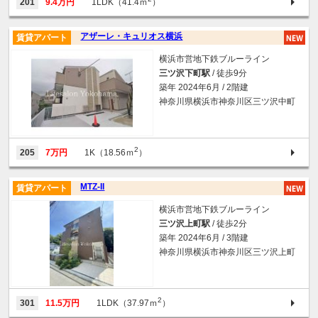
201
9.4万円
1LDK（41.4ｍ
）
アザーレ・キュリオス横浜
賃貸アパート
横浜市営地下鉄ブルーライン
三ツ沢下町駅
/ 徒歩9分
築年 2024年6月 / 2階建
神奈川県横浜市神奈川区三ツ沢中町
2
205
7万円
1K（18.56ｍ
）
MTZ-II
賃貸アパート
横浜市営地下鉄ブルーライン
三ツ沢上町駅
/ 徒歩2分
築年 2024年6月 / 3階建
神奈川県横浜市神奈川区三ツ沢上町
2
301
11.5万円
1LDK（37.97ｍ
）