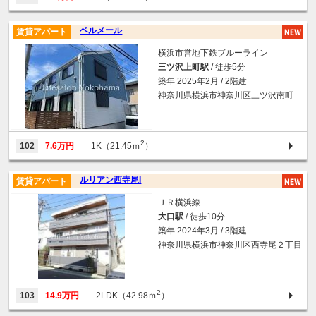
ベルメール
賃貸アパート
横浜市営地下鉄ブルーライン
三ツ沢上町駅
/ 徒歩5分
築年 2025年2月 / 2階建
神奈川県横浜市神奈川区三ツ沢南町
2
102
7.6万円
1K（21.45ｍ
）
ルリアン西寺尾I
賃貸アパート
ＪＲ横浜線
大口駅
/ 徒歩10分
築年 2024年3月 / 3階建
神奈川県横浜市神奈川区西寺尾２丁目
2
103
14.9万円
2LDK（42.98ｍ
）