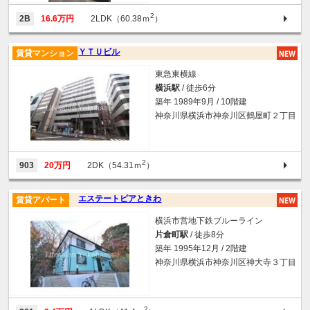
2
2B
16.6万円
2LDK（60.38ｍ
）
ＹＴＵビル
賃貸マンション
東急東横線
横浜駅
/ 徒歩6分
築年 1989年9月 / 10階建
神奈川県横浜市神奈川区鶴屋町２丁目
2
903
20万円
2DK（54.31ｍ
）
エステートピアときわ
賃貸アパート
横浜市営地下鉄ブルーライン
片倉町駅
/ 徒歩8分
築年 1995年12月 / 2階建
神奈川県横浜市神奈川区神大寺３丁目
2