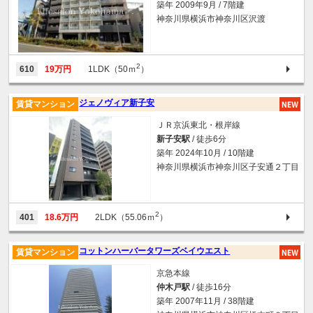
築年 2009年9月 / 7階建
神奈川県横浜市神奈川区沢渡
2
610
19万円
1LDK（50ｍ
）
ジェノヴィア新子安
賃貸マンション
ＪＲ京浜東北・根岸線
新子安駅
/ 徒歩6分
築年 2024年10月 / 10階建
神奈川県横浜市神奈川区子安通２丁目
2
401
18.6万円
2LDK（55.06ｍ
）
コットンハーバータワーズベイウエスト
賃貸マンション
京急本線
仲木戸駅
/ 徒歩16分
築年 2007年11月 / 38階建