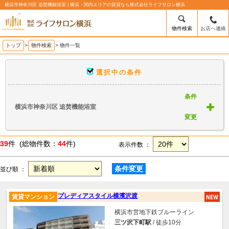
横浜市神奈川区 追焚機能浴室 | 横浜・関内エリアの賃貸なら株式会社ライフサロン横浜
物件検索
お店へ連絡
トップ
>
物件検索
> 物件一覧
選択中の条件
条件
横浜市神奈川区 追焚機能浴室
変更
39
件 (総物件数：
44
件)
表示件数 ：
条件変更
並び順 ：
プレディアスタイル横濱沢渡
賃貸マンション
横浜市営地下鉄ブルーライン
三ツ沢下町駅
/ 徒歩10分