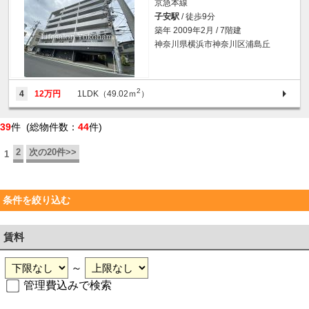
京急本線
子安駅
/ 徒歩9分
築年 2009年2月 / 7階建
神奈川県横浜市神奈川区浦島丘
2
4
12万円
1LDK（49.02ｍ
）
39
件 (総物件数：
44
件)
2
次の20件>>
1
条件を絞り込む
賃料
～
管理費込みで検索