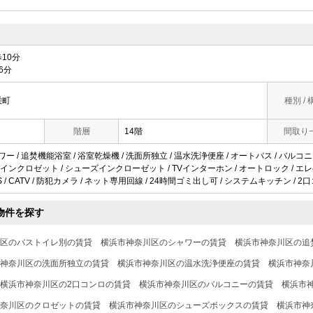
10分
6分
栄町
種別 / 
階層
14階
間取り
ワー / 追焚機能浴室 / 浴室乾燥機 / 洗面所独立 / 温水洗浄便座 / オートバス / バルコニー
インクロゼット / シューズインクローゼット / TVインターホン / オートロック / エレベ
 BS / CATV / 防犯カメラ / ネット専用回線 / 24時間ゴミ出し可 / システムキッチン / 2
物件を探す
区のバストイレ別の賃貸
横浜市神奈川区のシャワーの賃貸
横浜市神奈川区の追
神奈川区の洗面所独立の賃貸
横浜市神奈川区の温水洗浄便座の賃貸
横浜市神奈
横浜市神奈川区の2口コンロの賃貸
横浜市神奈川区のバルコニーの賃貸
横浜市
奈川区のクロゼットの賃貸
横浜市神奈川区のシューズボックスの賃貸
横浜市神