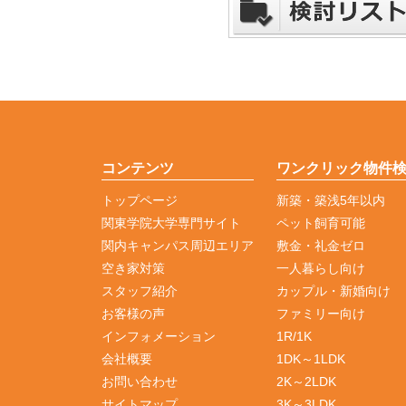
コンテンツ
ワンクリック物件
トップページ
新築・築浅5年以内
関東学院大学専門サイト
ペット飼育可能
関内キャンパス周辺エリア
敷金・礼金ゼロ
空き家対策
一人暮らし向け
スタッフ紹介
カップル・新婚向け
お客様の声
ファミリー向け
インフォメーション
1R/1K
会社概要
1DK～1LDK
お問い合わせ
2K～2LDK
サイトマップ
3K～3LDK