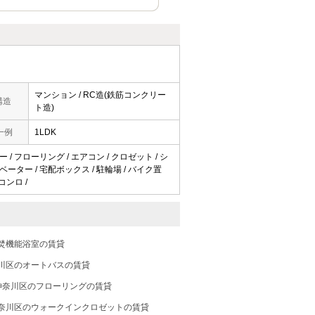
マンション / RC造(鉄筋コンクリー
構造
ト造)
一例
1LDK
 / フローリング / エアコン / クロゼット / シ
ーター / 宅配ボックス / 駐輪場 / バイク置
口コンロ /
焚機能浴室の賃貸
川区のオートバスの賃貸
神奈川区のフローリングの賃貸
奈川区のウォークインクロゼットの賃貸