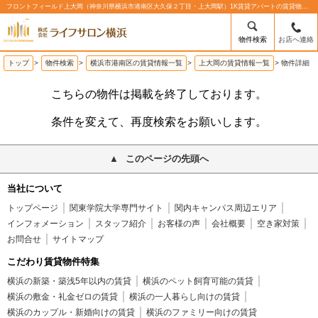
フロントフィールド上大岡（神奈川県横浜市港南区大久保２丁目・上大岡駅）1K賃貸アパートの賃貸物件情報%% | 株式会社ライフサロン横浜
物件検索
お店へ連絡
トップ
>
物件検索
>
横浜市港南区の賃貸情報一覧
>
上大岡の賃貸情報一覧
>
物件詳細
こちらの物件は掲載を終了しております。
条件を変えて、再度検索をお願いします。
このページの先頭へ
当社について
トップページ
関東学院大学専門サイト
関内キャンパス周辺エリア
インフォメーション
スタッフ紹介
お客様の声
会社概要
空き家対策
お問合せ
サイトマップ
こだわり賃貸物件特集
横浜の新築・築浅5年以内の賃貸
横浜のペット飼育可能の賃貸
横浜の敷金・礼金ゼロの賃貸
横浜の一人暮らし向けの賃貸
横浜のカップル・新婚向けの賃貸
横浜のファミリー向けの賃貸