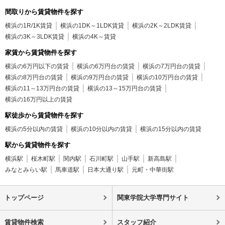
間取りから賃貸物件を探す
横浜の1R/1K賃貸
横浜の1DK～1LDK賃貸
横浜の2K～2LDK賃貸
横浜の3K～3LDK賃貸
横浜の4K～賃貸
家賃から賃貸物件を探す
横浜の6万円以下の賃貸
横浜の6万円台の賃貸
横浜の7万円台の賃貸
横浜の8万円台の賃貸
横浜の9万円台の賃貸
横浜の10万円台の賃貸
横浜の11～13万円台の賃貸
横浜の13～15万円台の賃貸
横浜の16万円以上の賃貸
駅徒歩から賃貸物件を探す
横浜の5分以内の賃貸
横浜の10分以内の賃貸
横浜の15分以内の賃貸
駅から賃貸物件を探す
横浜駅
桜木町駅
関内駅
石川町駅
山手駅
新高島駅
みなとみらい駅
馬車道駅
日本大通り駅
元町・中華街駅
トップページ
関東学院大学専門サイト
賃貸物件検索
スタッフ紹介