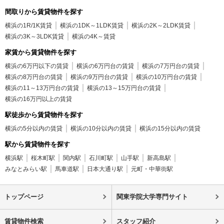
間取りから賃貸物件を探す
横浜の1R/1K賃貸
横浜の1DK～1LDK賃貸
横浜の2K～2LDK賃貸
横浜の3K～3LDK賃貸
横浜の4K～賃貸
家賃から賃貸物件を探す
横浜の6万円以下の賃貸
横浜の6万円台の賃貸
横浜の7万円台の賃貸
横浜の8万円台の賃貸
横浜の9万円台の賃貸
横浜の10万円台の賃貸
横浜の11～13万円台の賃貸
横浜の13～15万円台の賃貸
横浜の16万円以上の賃貸
駅徒歩から賃貸物件を探す
横浜の5分以内の賃貸
横浜の10分以内の賃貸
横浜の15分以内の賃貸
駅から賃貸物件を探す
横浜駅
桜木町駅
関内駅
石川町駅
山手駅
新高島駅
みなとみらい駅
馬車道駅
日本大通り駅
元町・中華街駅
トップページ
関東学院大学専門サイト
賃貸物件検索
スタッフ紹介