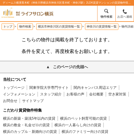
ディームス横濱青木町（神奈川県横浜市神奈川区青木町・神奈川駅）2LDK賃貸マンションの賃貸物件情報%% | 株式会社ライフサロン横浜
物件検索
お店へ連絡
トップ
>
物件検索
>
横浜市神奈川区の賃貸情報一覧
>
神奈川の賃貸情報一覧
>
物件詳細
こちらの物件は掲載を終了しております。
条件を変えて、再度検索をお願いします。
このページの先頭へ
当社について
トップページ
関東学院大学専門サイト
関内キャンパス周辺エリア
インフォメーション
スタッフ紹介
お客様の声
会社概要
空き家対策
お問合せ
サイトマップ
こだわり賃貸物件特集
横浜の新築・築浅5年以内の賃貸
横浜のペット飼育可能の賃貸
横浜の敷金・礼金ゼロの賃貸
横浜の一人暮らし向けの賃貸
横浜のカップル・新婚向けの賃貸
横浜のファミリー向けの賃貸