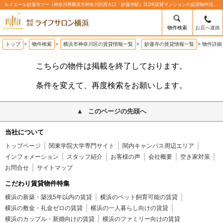
ルミエール妙蓮寺ツー（神奈川県横浜市神奈川区西大口・妙蓮寺駅）2LDK賃貸マンションの賃貸物件情報%% | 株式会社ライフサロン横浜
物件検索
お店へ連絡
トップ
>
物件検索
>
横浜市神奈川区の賃貸情報一覧
>
妙蓮寺の賃貸情報一覧
>
物件詳細
こちらの物件は掲載を終了しております。
条件を変えて、再度検索をお願いします。
このページの先頭へ
当社について
トップページ
関東学院大学専門サイト
関内キャンパス周辺エリア
インフォメーション
スタッフ紹介
お客様の声
会社概要
空き家対策
お問合せ
サイトマップ
こだわり賃貸物件特集
横浜の新築・築浅5年以内の賃貸
横浜のペット飼育可能の賃貸
横浜の敷金・礼金ゼロの賃貸
横浜の一人暮らし向けの賃貸
横浜のカップル・新婚向けの賃貸
横浜のファミリー向けの賃貸