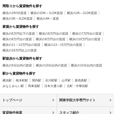
間取りから賃貸物件を探す
横浜の1R/1K賃貸
横浜の1DK～1LDK賃貸
横浜の2K～2LDK賃貸
横浜の3K～3LDK賃貸
横浜の4K～賃貸
家賃から賃貸物件を探す
横浜の6万円以下の賃貸
横浜の6万円台の賃貸
横浜の7万円台の賃貸
横浜の8万円台の賃貸
横浜の9万円台の賃貸
横浜の10万円台の賃貸
横浜の11～13万円台の賃貸
横浜の13～15万円台の賃貸
横浜の16万円以上の賃貸
駅徒歩から賃貸物件を探す
横浜の5分以内の賃貸
横浜の10分以内の賃貸
横浜の15分以内の賃貸
駅から賃貸物件を探す
横浜駅
桜木町駅
関内駅
石川町駅
山手駅
新高島駅
みなとみらい駅
馬車道駅
日本大通り駅
元町・中華街駅
トップページ
関東学院大学専門サイト
賃貸物件検索
スタッフ紹介