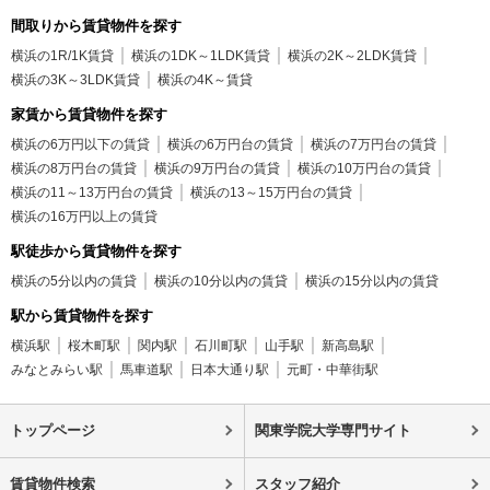
間取りから賃貸物件を探す
横浜の1R/1K賃貸
横浜の1DK～1LDK賃貸
横浜の2K～2LDK賃貸
横浜の3K～3LDK賃貸
横浜の4K～賃貸
家賃から賃貸物件を探す
横浜の6万円以下の賃貸
横浜の6万円台の賃貸
横浜の7万円台の賃貸
横浜の8万円台の賃貸
横浜の9万円台の賃貸
横浜の10万円台の賃貸
横浜の11～13万円台の賃貸
横浜の13～15万円台の賃貸
横浜の16万円以上の賃貸
駅徒歩から賃貸物件を探す
横浜の5分以内の賃貸
横浜の10分以内の賃貸
横浜の15分以内の賃貸
駅から賃貸物件を探す
横浜駅
桜木町駅
関内駅
石川町駅
山手駅
新高島駅
みなとみらい駅
馬車道駅
日本大通り駅
元町・中華街駅
トップページ
関東学院大学専門サイト
賃貸物件検索
スタッフ紹介