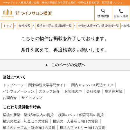
パークアクシス横濱大通り公園（神奈川県横浜市中区富士見町・伊勢佐木長者町駅）1DK賃貸マンションの賃貸物件情報%% | 株式会社ライフサロン横浜
物件検索
お店へ連絡
トップ
>
物件検索
>
横浜市中区の賃貸情報一覧
>
伊勢佐木長者町の賃貸情報一覧
>
物件
こちらの物件は掲載を終了しております。
条件を変えて、再度検索をお願いします。
このページの先頭へ
当社について
トップページ
関東学院大学専門サイト
関内キャンパス周辺エリア
インフォメーション
スタッフ紹介
お客様の声
会社概要
空き家対策
お問合せ
サイトマップ
こだわり賃貸物件特集
横浜の新築・築浅5年以内の賃貸
横浜のペット飼育可能の賃貸
横浜の敷金・礼金ゼロの賃貸
横浜の一人暮らし向けの賃貸
横浜のカップル・新婚向けの賃貸
横浜のファミリー向けの賃貸