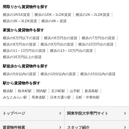
間取りから賃貸物件を探す
横浜の1R/1K賃貸
横浜の1DK～1LDK賃貸
横浜の2K～2LDK賃貸
横浜の3K～3LDK賃貸
横浜の4K～賃貸
家賃から賃貸物件を探す
横浜の6万円以下の賃貸
横浜の6万円台の賃貸
横浜の7万円台の賃貸
横浜の8万円台の賃貸
横浜の9万円台の賃貸
横浜の10万円台の賃貸
横浜の11～13万円台の賃貸
横浜の13～15万円台の賃貸
横浜の16万円以上の賃貸
駅徒歩から賃貸物件を探す
横浜の5分以内の賃貸
横浜の10分以内の賃貸
横浜の15分以内の賃貸
駅から賃貸物件を探す
横浜駅
桜木町駅
関内駅
石川町駅
山手駅
新高島駅
みなとみらい駅
馬車道駅
日本大通り駅
元町・中華街駅
トップページ
関東学院大学専門サイト
賃貸物件検索
スタッフ紹介