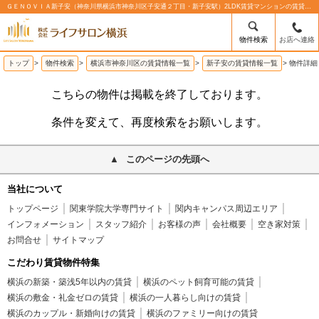
ＧＥＮＯＶＩＡ新子安（神奈川県横浜市神奈川区子安通２丁目・新子安駅）2LDK賃貸マンションの賃貸物件情報%% | 株式会社ライフサロン横浜
物件検索
お店へ連絡
トップ
>
物件検索
>
横浜市神奈川区の賃貸情報一覧
>
新子安の賃貸情報一覧
>
物件詳細
こちらの物件は掲載を終了しております。
条件を変えて、再度検索をお願いします。
このページの先頭へ
当社について
トップページ
関東学院大学専門サイト
関内キャンパス周辺エリア
インフォメーション
スタッフ紹介
お客様の声
会社概要
空き家対策
お問合せ
サイトマップ
こだわり賃貸物件特集
横浜の新築・築浅5年以内の賃貸
横浜のペット飼育可能の賃貸
横浜の敷金・礼金ゼロの賃貸
横浜の一人暮らし向けの賃貸
横浜のカップル・新婚向けの賃貸
横浜のファミリー向けの賃貸