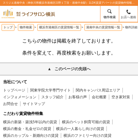
スリジエ港南中央（神奈川県横浜市港南区日野１丁目・港南中央駅）1LDK賃貸アパートの賃貸物件情報%% | 株式会社ライフサロン横浜
物件検索
お店へ連絡
トップ
>
物件検索
>
横浜市港南区の賃貸情報一覧
>
港南中央の賃貸情報一覧
>
物件詳細
こちらの物件は掲載を終了しております。
条件を変えて、再度検索をお願いします。
このページの先頭へ
当社について
トップページ
関東学院大学専門サイト
関内キャンパス周辺エリア
インフォメーション
スタッフ紹介
お客様の声
会社概要
空き家対策
お問合せ
サイトマップ
こだわり賃貸物件特集
横浜の新築・築浅5年以内の賃貸
横浜のペット飼育可能の賃貸
横浜の敷金・礼金ゼロの賃貸
横浜の一人暮らし向けの賃貸
横浜のカップル・新婚向けの賃貸
横浜のファミリー向けの賃貸