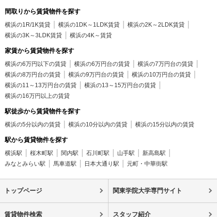
間取りから賃貸物件を探す
横浜の1R/1K賃貸
横浜の1DK～1LDK賃貸
横浜の2K～2LDK賃貸
横浜の3K～3LDK賃貸
横浜の4K～賃貸
家賃から賃貸物件を探す
横浜の6万円以下の賃貸
横浜の6万円台の賃貸
横浜の7万円台の賃貸
横浜の8万円台の賃貸
横浜の9万円台の賃貸
横浜の10万円台の賃貸
横浜の11～13万円台の賃貸
横浜の13～15万円台の賃貸
横浜の16万円以上の賃貸
駅徒歩から賃貸物件を探す
横浜の5分以内の賃貸
横浜の10分以内の賃貸
横浜の15分以内の賃貸
駅から賃貸物件を探す
横浜駅
桜木町駅
関内駅
石川町駅
山手駅
新高島駅
みなとみらい駅
馬車道駅
日本大通り駅
元町・中華街駅
トップページ
関東学院大学専門サイト
賃貸物件検索
スタッフ紹介