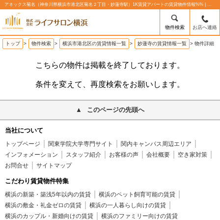
アネックス菊名（神奈川県横浜市港北区菊名２丁目・妙蓮寺駅）1K賃貸アパートの賃貸物件情報%% | 株式会社ライフサロン横浜
物件検索
お店へ連絡
トップ
>
物件検索
>
横浜市港北区の賃貸情報一覧
>
妙蓮寺の賃貸情報一覧
>
物件詳細
こちらの物件は掲載を終了しております。
条件を変えて、再度検索をお願いします。
このページの先頭へ
当社について
トップページ
関東学院大学専門サイト
関内キャンパス周辺エリア
インフォメーション
スタッフ紹介
お客様の声
会社概要
空き家対策
お問合せ
サイトマップ
こだわり賃貸物件特集
横浜の新築・築浅5年以内の賃貸
横浜のペット飼育可能の賃貸
横浜の敷金・礼金ゼロの賃貸
横浜の一人暮らし向けの賃貸
横浜のカップル・新婚向けの賃貸
横浜のファミリー向けの賃貸