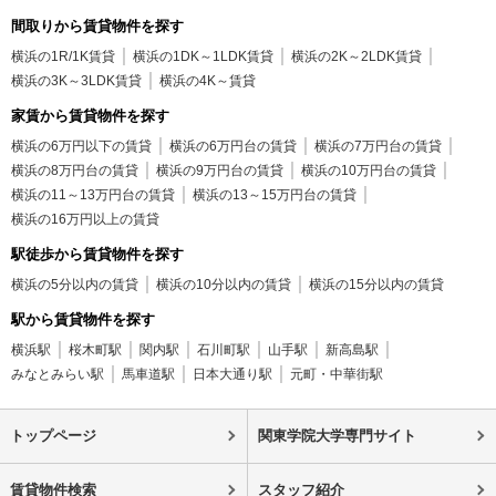
間取りから賃貸物件を探す
横浜の1R/1K賃貸
横浜の1DK～1LDK賃貸
横浜の2K～2LDK賃貸
横浜の3K～3LDK賃貸
横浜の4K～賃貸
家賃から賃貸物件を探す
横浜の6万円以下の賃貸
横浜の6万円台の賃貸
横浜の7万円台の賃貸
横浜の8万円台の賃貸
横浜の9万円台の賃貸
横浜の10万円台の賃貸
横浜の11～13万円台の賃貸
横浜の13～15万円台の賃貸
横浜の16万円以上の賃貸
駅徒歩から賃貸物件を探す
横浜の5分以内の賃貸
横浜の10分以内の賃貸
横浜の15分以内の賃貸
駅から賃貸物件を探す
横浜駅
桜木町駅
関内駅
石川町駅
山手駅
新高島駅
みなとみらい駅
馬車道駅
日本大通り駅
元町・中華街駅
トップページ
関東学院大学専門サイト
賃貸物件検索
スタッフ紹介