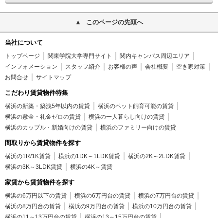
このページの先頭へ
当社について
トップページ
関東学院大学専門サイト
関内キャンパス周辺エリア
インフォメーション
スタッフ紹介
お客様の声
会社概要
空き家対策
お問合せ
サイトマップ
こだわり賃貸物件特集
横浜の新築・築浅5年以内の賃貸
横浜のペット飼育可能の賃貸
横浜の敷金・礼金ゼロの賃貸
横浜の一人暮らし向けの賃貸
横浜のカップル・新婚向けの賃貸
横浜のファミリー向けの賃貸
間取りから賃貸物件を探す
横浜の1R/1K賃貸
横浜の1DK～1LDK賃貸
横浜の2K～2LDK賃貸
横浜の3K～3LDK賃貸
横浜の4K～賃貸
家賃から賃貸物件を探す
横浜の6万円以下の賃貸
横浜の6万円台の賃貸
横浜の7万円台の賃貸
横浜の8万円台の賃貸
横浜の9万円台の賃貸
横浜の10万円台の賃貸
横浜の11～13万円台の賃貸
横浜の13～15万円台の賃貸