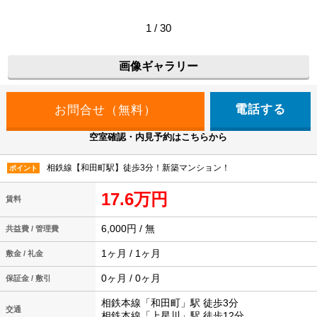
1 / 30
画像ギャラリー
電話する
空室確認・内見予約はこちらから
相鉄線【和田町駅】徒歩3分！新築マンション！
ポイント
17.6万円
賃料
6,000円 / 無
共益費 / 管理費
1ヶ月 / 1ヶ月
敷金 / 礼金
0ヶ月 / 0ヶ月
保証金 / 敷引
相鉄本線「和田町」駅 徒歩3分
交通
相鉄本線「上星川」駅 徒歩12分