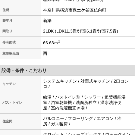
神奈川県横浜市保土ケ谷区仏向町
住所
新築
築年月
2LDK (LDK11.3畳/洋室6.1畳/洋室7.5畳)
間取り
2
66.63ｍ
専有面積
西
主要採光面
設備・条件・こだわり
システムキッチン / 対面式キッチン / 2口コン
キッチン
ロ /
給湯 / バストイレ別 / シャワー / 追焚機能浴
室 / 浴室乾燥機 / 洗面所独立 / 温水洗浄便
バス・トイレ
座 / 室内洗濯機置き場 /
バルコニー / フローリング / エアコン / 冷
住空間
房 / ガス暖房 /
クロゼット / シューズボックス / ウォークイン