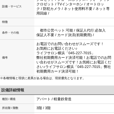
クロゼット / TVインターホン / オートロッ
設備・サービス
ク / 防犯カメラ / ネット使用料不要 / ネット専
用回線 /
特徴
都市公営ペット:可能 / 保証人代行:必加入
条件・その他
保証人不要 / カード決済(初期費用) /
お電話でのお問い合わせがスムーズです！
お気軽にお電話ください♪
ライフサロン横浜「045-227-7015」
弊社初期費用カード決済可能！お電話でのお問
備考
い合わせがスムーズです！お気軽にお電話くだ
さい♪ライフサロン横浜「045-227-7015」弊社
初期費用カード決済可能！
※各種情報と現状に差異がある場合は、現状優先となります。
設備詳細情報
アパート / 軽量鉄骨造
種別 / 構造
3階 / 3階
所在階 / 階数