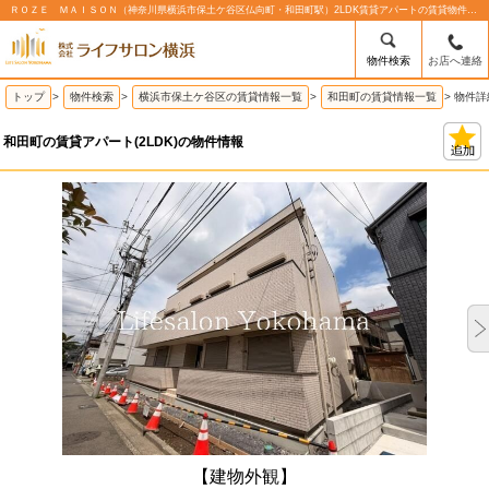
ＲＯＺＥ ＭＡＩＳＯＮ（神奈川県横浜市保土ケ谷区仏向町・和田町駅）2LDK賃貸アパートの賃貸物件情報%% | 株式会社ライフサロン横浜
物件検索
お店へ連絡
トップ
>
物件検索
>
横浜市保土ケ谷区の賃貸情報一覧
>
和田町の賃貸情報一覧
>
物件詳
和田町の賃貸アパート(2LDK)の物件情報
【建物外観】