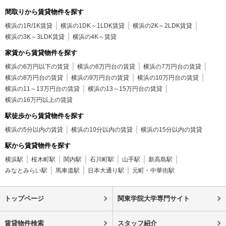
間取りから賃貸物件を探す
横浜の1R/1K賃貸
横浜の1DK～1LDK賃貸
横浜の2K～2LDK賃貸
横浜の3K～3LDK賃貸
横浜の4K～賃貸
家賃から賃貸物件を探す
横浜の6万円以下の賃貸
横浜の6万円台の賃貸
横浜の7万円台の賃貸
横浜の8万円台の賃貸
横浜の9万円台の賃貸
横浜の10万円台の賃貸
横浜の11～13万円台の賃貸
横浜の13～15万円台の賃貸
横浜の16万円以上の賃貸
駅徒歩から賃貸物件を探す
横浜の5分以内の賃貸
横浜の10分以内の賃貸
横浜の15分以内の賃貸
駅から賃貸物件を探す
横浜駅
桜木町駅
関内駅
石川町駅
山手駅
新高島駅
みなとみらい駅
馬車道駅
日本大通り駅
元町・中華街駅
トップページ
関東学院大学専門サイト
賃貸物件検索
スタッフ紹介