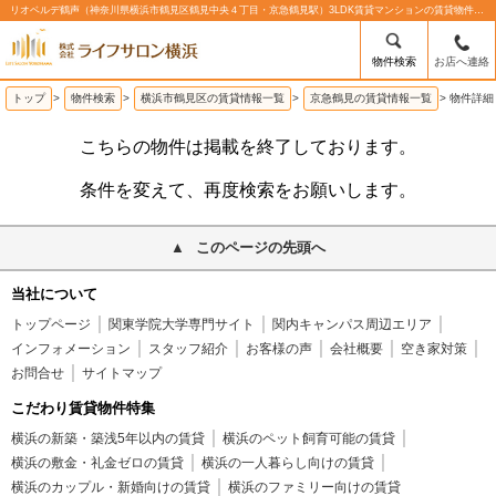
リオベルデ鶴声（神奈川県横浜市鶴見区鶴見中央４丁目・京急鶴見駅）3LDK賃貸マンションの賃貸物件情報%% | 株式会社ライフサロン横浜
物件検索
お店へ連絡
トップ
>
物件検索
>
横浜市鶴見区の賃貸情報一覧
>
京急鶴見の賃貸情報一覧
>
物件詳細
こちらの物件は掲載を終了しております。
条件を変えて、再度検索をお願いします。
このページの先頭へ
当社について
トップページ
関東学院大学専門サイト
関内キャンパス周辺エリア
インフォメーション
スタッフ紹介
お客様の声
会社概要
空き家対策
お問合せ
サイトマップ
こだわり賃貸物件特集
横浜の新築・築浅5年以内の賃貸
横浜のペット飼育可能の賃貸
横浜の敷金・礼金ゼロの賃貸
横浜の一人暮らし向けの賃貸
横浜のカップル・新婚向けの賃貸
横浜のファミリー向けの賃貸