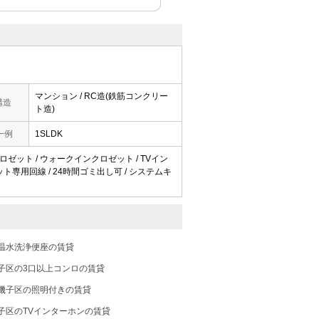
マンション / RC造(鉄筋コンクリー
構造
ト造)
一例
1SLDK
 クロゼット / ウォークインクロゼット / TVイン
 ネット専用回線 / 24時間ゴミ出し可 / システムキ
温水洗浄便座の賃貸
子区の3口以上コンロの賃貸
磯子区の照明付きの賃貸
子区のTVインターホンの賃貸