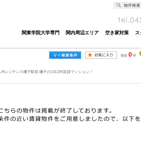
物件検索
関東学院大学専門
関内周辺エリア
空き家対策
ス
0
現在
件
TLRレジデンス磯子駅前 磯子の1SLDK賃貸マンション！