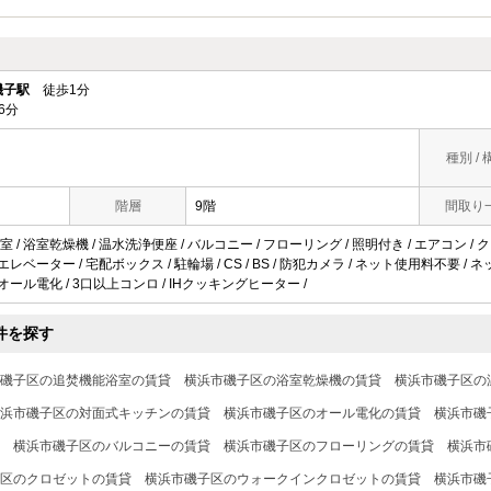
磯子駅
徒歩1分
6分
種別 / 
階層
9階
間取り
 / 浴室乾燥機 / 温水洗浄便座 / バルコニー / フローリング / 照明付き / エアコン /
エレベーター / 宅配ボックス / 駐輪場 / CS / BS / 防犯カメラ / ネット使用料不要 /
 オール電化 / 3口以上コンロ / IHクッキングヒーター /
件を探す
磯子区の追焚機能浴室の賃貸
横浜市磯子区の浴室乾燥機の賃貸
横浜市磯子区の
浜市磯子区の対面式キッチンの賃貸
横浜市磯子区のオール電化の賃貸
横浜市磯
横浜市磯子区のバルコニーの賃貸
横浜市磯子区のフローリングの賃貸
横浜市
区のクロゼットの賃貸
横浜市磯子区のウォークインクロゼットの賃貸
横浜市磯