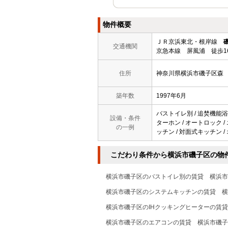
物件概要
ＪＲ京浜東北・根岸線
交通機関
京急本線 屏風浦 徒歩1
住所
神奈川県横浜市磯子区森
築年数
1997年6月
バストイレ別 / 追焚機能浴室
設備・条件
ターホン / オートロック / 
の一例
ッチン / 対面式キッチン /
こだわり条件から横浜市磯子区の物
横浜市磯子区のバストイレ別の賃貸
横浜市
横浜市磯子区のシステムキッチンの賃貸
横
横浜市磯子区のIHクッキングヒーターの賃貸
横浜市磯子区のエアコンの賃貸
横浜市磯子