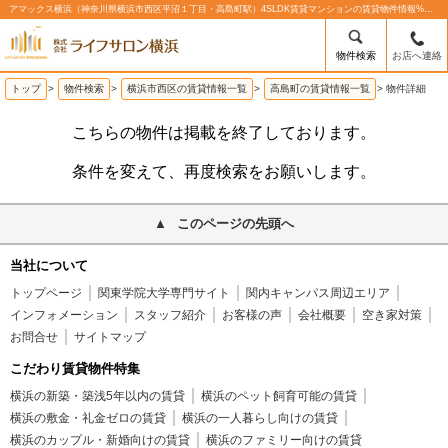
アマックス横浜（神奈川県横浜市西区平沼１丁目・高島町駅）4SLDK賃貸マンションの賃貸物件情報%% | 株式会社ライフサロン横浜
物件検索
お店へ連絡
トップ
>
物件検索
>
横浜市西区の賃貸情報一覧
>
高島町の賃貸情報一覧
>
物件詳細
こちらの物件は掲載を終了しております。
条件を変えて、再度検索をお願いします。
このページの先頭へ
当社について
トップページ
関東学院大学専門サイト
関内キャンパス周辺エリア
インフォメーション
スタッフ紹介
お客様の声
会社概要
空き家対策
お問合せ
サイトマップ
こだわり賃貸物件特集
横浜の新築・築浅5年以内の賃貸
横浜のペット飼育可能の賃貸
横浜の敷金・礼金ゼロの賃貸
横浜の一人暮らし向けの賃貸
横浜のカップル・新婚向けの賃貸
横浜のファミリー向けの賃貸