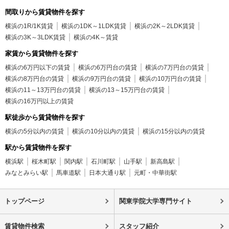
間取りから賃貸物件を探す
横浜の1R/1K賃貸
横浜の1DK～1LDK賃貸
横浜の2K～2LDK賃貸
横浜の3K～3LDK賃貸
横浜の4K～賃貸
家賃から賃貸物件を探す
横浜の6万円以下の賃貸
横浜の6万円台の賃貸
横浜の7万円台の賃貸
横浜の8万円台の賃貸
横浜の9万円台の賃貸
横浜の10万円台の賃貸
横浜の11～13万円台の賃貸
横浜の13～15万円台の賃貸
横浜の16万円以上の賃貸
駅徒歩から賃貸物件を探す
横浜の5分以内の賃貸
横浜の10分以内の賃貸
横浜の15分以内の賃貸
駅から賃貸物件を探す
横浜駅
桜木町駅
関内駅
石川町駅
山手駅
新高島駅
みなとみらい駅
馬車道駅
日本大通り駅
元町・中華街駅
トップページ
関東学院大学専門サイト
賃貸物件検索
スタッフ紹介