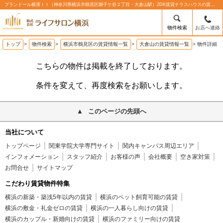
プランドール横濱ＩＩ（神奈川県横浜市鶴見区獅子ケ谷２丁目・大倉山駅）2DK賃貸テラスハウスの賃貸物件情報%% | 株式会社ライフサロン横浜
物件検索
お店へ連絡
トップ
>
物件検索
>
横浜市鶴見区の賃貸情報一覧
>
大倉山の賃貸情報一覧
>
物件詳細
こちらの物件は掲載を終了しております。
条件を変えて、再度検索をお願いします。
このページの先頭へ
当社について
トップページ
関東学院大学専門サイト
関内キャンパス周辺エリア
インフォメーション
スタッフ紹介
お客様の声
会社概要
空き家対策
お問合せ
サイトマップ
こだわり賃貸物件特集
横浜の新築・築浅5年以内の賃貸
横浜のペット飼育可能の賃貸
横浜の敷金・礼金ゼロの賃貸
横浜の一人暮らし向けの賃貸
横浜のカップル・新婚向けの賃貸
横浜のファミリー向けの賃貸