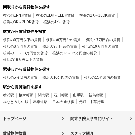
間取りから賃貸物件を探す
横浜の1R/1K賃貸
横浜の1DK～1LDK賃貸
横浜の2K～2LDK賃貸
横浜の3K～3LDK賃貸
横浜の4K～賃貸
家賃から賃貸物件を探す
横浜の6万円以下の賃貸
横浜の6万円台の賃貸
横浜の7万円台の賃貸
横浜の8万円台の賃貸
横浜の9万円台の賃貸
横浜の10万円台の賃貸
横浜の11～13万円台の賃貸
横浜の13～15万円台の賃貸
横浜の16万円以上の賃貸
駅徒歩から賃貸物件を探す
横浜の5分以内の賃貸
横浜の10分以内の賃貸
横浜の15分以内の賃貸
駅から賃貸物件を探す
横浜駅
桜木町駅
関内駅
石川町駅
山手駅
新高島駅
みなとみらい駅
馬車道駅
日本大通り駅
元町・中華街駅
トップページ
関東学院大学専門サイト
賃貸物件検索
スタッフ紹介