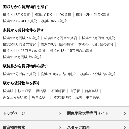
間取りから賃貸物件を探す
横浜の1R/1K賃貸
横浜の1DK～1LDK賃貸
横浜の2K～2LDK賃貸
横浜の3K～3LDK賃貸
横浜の4K～賃貸
家賃から賃貸物件を探す
横浜の6万円以下の賃貸
横浜の6万円台の賃貸
横浜の7万円台の賃貸
横浜の8万円台の賃貸
横浜の9万円台の賃貸
横浜の10万円台の賃貸
横浜の11～13万円台の賃貸
横浜の13～15万円台の賃貸
横浜の16万円以上の賃貸
駅徒歩から賃貸物件を探す
横浜の5分以内の賃貸
横浜の10分以内の賃貸
横浜の15分以内の賃貸
駅から賃貸物件を探す
横浜駅
桜木町駅
関内駅
石川町駅
山手駅
新高島駅
みなとみらい駅
馬車道駅
日本大通り駅
元町・中華街駅
トップページ
関東学院大学専門サイト
賃貸物件検索
スタッフ紹介