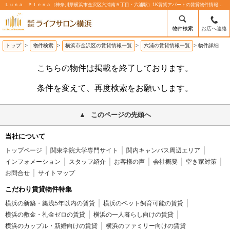
Ｌｕｎａ Ｐｌｅｎａ（神奈川県横浜市金沢区六浦南５丁目・六浦駅）1K賃貸アパートの賃貸物件情報%% | 株式会社ライフサロン横浜
物件検索
お店へ連絡
トップ
>
物件検索
>
横浜市金沢区の賃貸情報一覧
>
六浦の賃貸情報一覧
>
物件詳細
こちらの物件は掲載を終了しております。
条件を変えて、再度検索をお願いします。
このページの先頭へ
当社について
トップページ
関東学院大学専門サイト
関内キャンパス周辺エリア
インフォメーション
スタッフ紹介
お客様の声
会社概要
空き家対策
お問合せ
サイトマップ
こだわり賃貸物件特集
横浜の新築・築浅5年以内の賃貸
横浜のペット飼育可能の賃貸
横浜の敷金・礼金ゼロの賃貸
横浜の一人暮らし向けの賃貸
横浜のカップル・新婚向けの賃貸
横浜のファミリー向けの賃貸