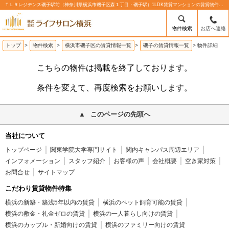
ＴＬＲレジデンス磯子駅前（神奈川県横浜市磯子区森１丁目・磯子駅）1LDK賃貸マンションの賃貸物件情報%% | 株式会社ライフサロン横浜
物件検索
お店へ連絡
トップ
>
物件検索
>
横浜市磯子区の賃貸情報一覧
>
磯子の賃貸情報一覧
>
物件詳細
こちらの物件は掲載を終了しております。
条件を変えて、再度検索をお願いします。
このページの先頭へ
当社について
トップページ
関東学院大学専門サイト
関内キャンパス周辺エリア
インフォメーション
スタッフ紹介
お客様の声
会社概要
空き家対策
お問合せ
サイトマップ
こだわり賃貸物件特集
横浜の新築・築浅5年以内の賃貸
横浜のペット飼育可能の賃貸
横浜の敷金・礼金ゼロの賃貸
横浜の一人暮らし向けの賃貸
横浜のカップル・新婚向けの賃貸
横浜のファミリー向けの賃貸