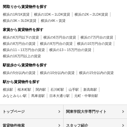
間取りから賃貸物件を探す
横浜の1R/1K賃貸
横浜の1DK～1LDK賃貸
横浜の2K～2LDK賃貸
横浜の3K～3LDK賃貸
横浜の4K～賃貸
家賃から賃貸物件を探す
横浜の6万円以下の賃貸
横浜の6万円台の賃貸
横浜の7万円台の賃貸
横浜の8万円台の賃貸
横浜の9万円台の賃貸
横浜の10万円台の賃貸
横浜の11～13万円台の賃貸
横浜の13～15万円台の賃貸
横浜の16万円以上の賃貸
駅徒歩から賃貸物件を探す
横浜の5分以内の賃貸
横浜の10分以内の賃貸
横浜の15分以内の賃貸
駅から賃貸物件を探す
横浜駅
桜木町駅
関内駅
石川町駅
山手駅
新高島駅
みなとみらい駅
馬車道駅
日本大通り駅
元町・中華街駅
トップページ
関東学院大学専門サイト
賃貸物件検索
スタッフ紹介