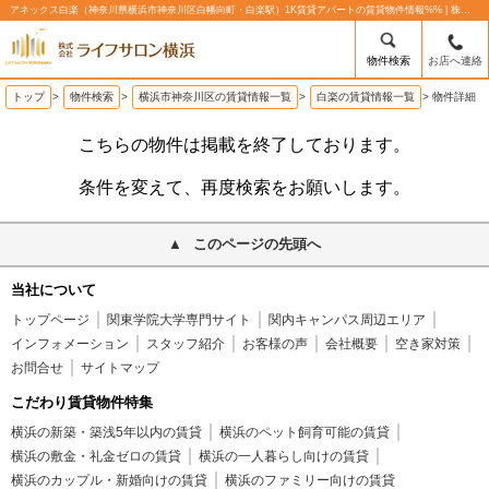
アネックス白楽（神奈川県横浜市神奈川区白幡向町・白楽駅）1K賃貸アパートの賃貸物件情報%% | 株式会社ライフサロン横浜
物件検索
お店へ連絡
トップ
>
物件検索
>
横浜市神奈川区の賃貸情報一覧
>
白楽の賃貸情報一覧
>
物件詳細
こちらの物件は掲載を終了しております。
条件を変えて、再度検索をお願いします。
このページの先頭へ
当社について
トップページ
関東学院大学専門サイト
関内キャンパス周辺エリア
インフォメーション
スタッフ紹介
お客様の声
会社概要
空き家対策
お問合せ
サイトマップ
こだわり賃貸物件特集
横浜の新築・築浅5年以内の賃貸
横浜のペット飼育可能の賃貸
横浜の敷金・礼金ゼロの賃貸
横浜の一人暮らし向けの賃貸
横浜のカップル・新婚向けの賃貸
横浜のファミリー向けの賃貸