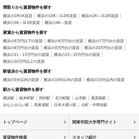
間取りから賃貸物件を探す
横浜の1R/1K賃貸
横浜の1DK～1LDK賃貸
横浜の2K～2LDK賃貸
横浜の3K～3LDK賃貸
横浜の4K～賃貸
家賃から賃貸物件を探す
横浜の6万円以下の賃貸
横浜の6万円台の賃貸
横浜の7万円台の賃貸
横浜の8万円台の賃貸
横浜の9万円台の賃貸
横浜の10万円台の賃貸
横浜の11～13万円台の賃貸
横浜の13～15万円台の賃貸
横浜の16万円以上の賃貸
駅徒歩から賃貸物件を探す
横浜の5分以内の賃貸
横浜の10分以内の賃貸
横浜の15分以内の賃貸
駅から賃貸物件を探す
横浜駅
桜木町駅
関内駅
石川町駅
山手駅
新高島駅
みなとみらい駅
馬車道駅
日本大通り駅
元町・中華街駅
トップページ
関東学院大学専門サイト
賃貸物件検索
スタッフ紹介