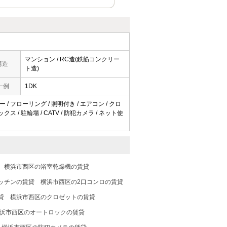
マンション / RC造(鉄筋コンクリー
構造
ト造)
一例
1DK
 / フローリング / 照明付き / エアコン / クロ
 / 駐輪場 / CATV / 防犯カメラ / ネット使
横浜市西区の浴室乾燥機の賃貸
ッチンの賃貸
横浜市西区の2口コンロの賃貸
貸
横浜市西区のクロゼットの賃貸
浜市西区のオートロックの賃貸