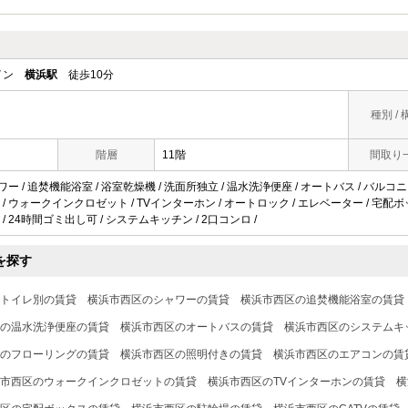
ライン
横浜駅
徒歩10分
種別 / 
階層
11階
間取り
ワー / 追焚機能浴室 / 浴室乾燥機 / 洗面所独立 / 温水洗浄便座 / オートバス / バルコニー
/ ウォークインクロゼット / TVインターホン / オートロック / エレベーター / 宅配ボックス
/ 24時間ゴミ出し可 / システムキッチン / 2口コンロ /
を探す
トイレ別の賃貸
横浜市西区のシャワーの賃貸
横浜市西区の追焚機能浴室の賃貸
の温水洗浄便座の賃貸
横浜市西区のオートバスの賃貸
横浜市西区のシステムキ
のフローリングの賃貸
横浜市西区の照明付きの賃貸
横浜市西区のエアコンの賃
市西区のウォークインクロゼットの賃貸
横浜市西区のTVインターホンの賃貸
横