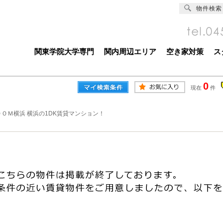
物件検索
関東学院大学専門
関内周辺エリア
空き家対策
ス
0
現在
件
ＯＯＭ横浜 横浜の1DK賃貸マンション！