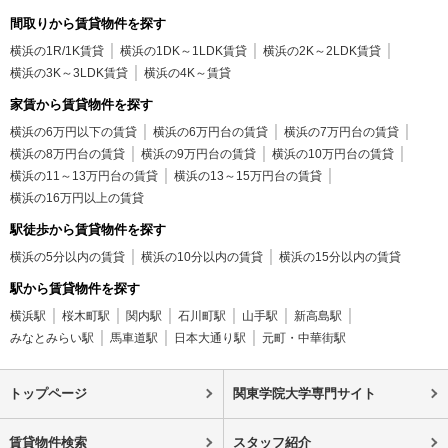
間取りから賃貸物件を探す
横浜の1R/1K賃貸
横浜の1DK～1LDK賃貸
横浜の2K～2LDK賃貸
横浜の3K～3LDK賃貸
横浜の4K～賃貸
家賃から賃貸物件を探す
横浜の6万円以下の賃貸
横浜の6万円台の賃貸
横浜の7万円台の賃貸
横浜の8万円台の賃貸
横浜の9万円台の賃貸
横浜の10万円台の賃貸
横浜の11～13万円台の賃貸
横浜の13～15万円台の賃貸
横浜の16万円以上の賃貸
駅徒歩から賃貸物件を探す
横浜の5分以内の賃貸
横浜の10分以内の賃貸
横浜の15分以内の賃貸
駅から賃貸物件を探す
横浜駅
桜木町駅
関内駅
石川町駅
山手駅
新高島駅
みなとみらい駅
馬車道駅
日本大通り駅
元町・中華街駅
トップページ
関東学院大学専門サイト
賃貸物件検索
スタッフ紹介