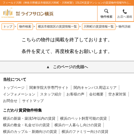
フィールド川和（神奈川県横浜市都筑区川和町・川和町駅）1SLDK賃貸マンションの賃貸物件情報%% | 株式会社ライフサロン横浜
物件検索
お店へ連絡
トップ
>
物件検索
>
横浜市都筑区の賃貸情報一覧
>
川和町の賃貸情報一覧
>
物件詳細
こちらの物件は掲載を終了しております。
条件を変えて、再度検索をお願いします。
このページの先頭へ
当社について
トップページ
関東学院大学専門サイト
関内キャンパス周辺エリア
インフォメーション
スタッフ紹介
お客様の声
会社概要
空き家対策
お問合せ
サイトマップ
こだわり賃貸物件特集
横浜の新築・築浅5年以内の賃貸
横浜のペット飼育可能の賃貸
横浜の敷金・礼金ゼロの賃貸
横浜の一人暮らし向けの賃貸
横浜のカップル・新婚向けの賃貸
横浜のファミリー向けの賃貸