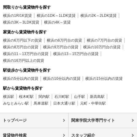
間取りから賃貸物件を探す
横浜の1R/1K賃貸
横浜の1DK～1LDK賃貸
横浜の2K～2LDK賃貸
横浜の3K～3LDK賃貸
横浜の4K～賃貸
家賃から賃貸物件を探す
横浜の6万円以下の賃貸
横浜の6万円台の賃貸
横浜の7万円台の賃貸
横浜の8万円台の賃貸
横浜の9万円台の賃貸
横浜の10万円台の賃貸
横浜の11～13万円台の賃貸
横浜の13～15万円台の賃貸
横浜の16万円以上の賃貸
駅徒歩から賃貸物件を探す
横浜の5分以内の賃貸
横浜の10分以内の賃貸
横浜の15分以内の賃貸
駅から賃貸物件を探す
横浜駅
桜木町駅
関内駅
石川町駅
山手駅
新高島駅
みなとみらい駅
馬車道駅
日本大通り駅
元町・中華街駅
トップページ
関東学院大学専門サイト
賃貸物件検索
スタッフ紹介