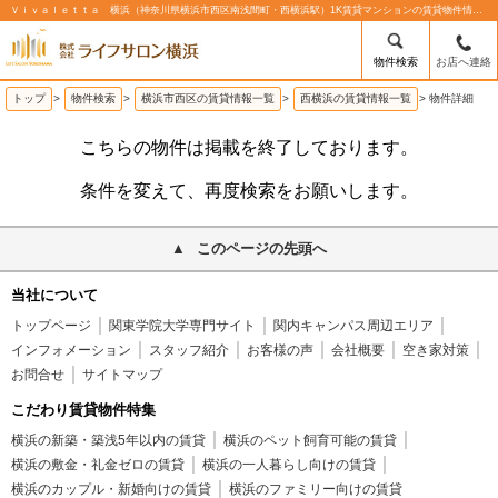
Ｖｉｖａｌｅｔｔａ 横浜（神奈川県横浜市西区南浅間町・西横浜駅）1K賃貸マンションの賃貸物件情報%% | 株式会社ライフサロン横浜
物件検索
お店へ連絡
トップ
>
物件検索
>
横浜市西区の賃貸情報一覧
>
西横浜の賃貸情報一覧
>
物件詳細
こちらの物件は掲載を終了しております。
条件を変えて、再度検索をお願いします。
このページの先頭へ
当社について
トップページ
関東学院大学専門サイト
関内キャンパス周辺エリア
インフォメーション
スタッフ紹介
お客様の声
会社概要
空き家対策
お問合せ
サイトマップ
こだわり賃貸物件特集
横浜の新築・築浅5年以内の賃貸
横浜のペット飼育可能の賃貸
横浜の敷金・礼金ゼロの賃貸
横浜の一人暮らし向けの賃貸
横浜のカップル・新婚向けの賃貸
横浜のファミリー向けの賃貸