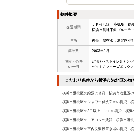
物件概要
ＪＲ横浜線
小机駅
徒歩
交通機関
横浜市営地下鉄ブルーライ
住所
神奈川県横浜市港北区小
築年数
2003年1月
設備・条件
給湯 / バストイレ別 / シャ
の一例
ゼット / シューズボックス 
こだわり条件から横浜市港北区の物
横浜市港北区の給湯の賃貸
横浜市港北区の
横浜市港北区のシャワー付洗面台の賃貸
横
横浜市港北区の3口以上コンロの賃貸
横浜
横浜市港北区のエアコンの賃貸
横浜市港北
横浜市港北区の室内洗濯機置き場の賃貸
横