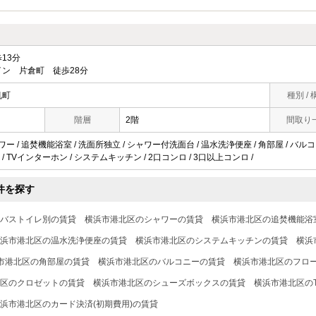
13分
ン 片倉町 徒歩28分
机町
種別 / 
階層
2階
間取り
ワー / 追焚機能浴室 / 洗面所独立 / シャワー付洗面台 / 温水洗浄便座 / 角部屋 / バルコニ
/ TVインターホン / システムキッチン / 2口コンロ / 3口以上コンロ /
件を探す
バストイレ別の賃貸
横浜市港北区のシャワーの賃貸
横浜市港北区の追焚機能浴
浜市港北区の温水洗浄便座の賃貸
横浜市港北区のシステムキッチンの賃貸
横浜
市港北区の角部屋の賃貸
横浜市港北区のバルコニーの賃貸
横浜市港北区のフロ
区のクロゼットの賃貸
横浜市港北区のシューズボックスの賃貸
横浜市港北区の
浜市港北区のカード決済(初期費用)の賃貸