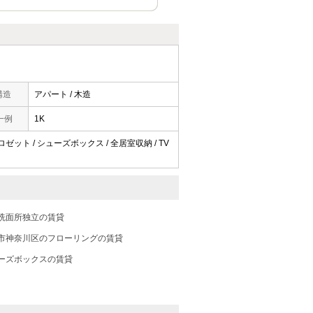
構造
アパート / 木造
一例
1K
クロゼット / シューズボックス / 全居室収納 / TV
洗面所独立の賃貸
市神奈川区のフローリングの賃貸
ーズボックスの賃貸