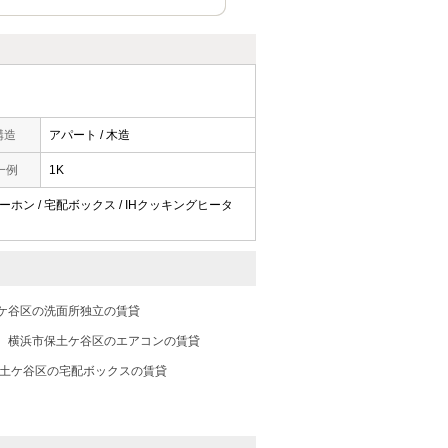
構造
アパート / 木造
一例
1K
ンターホン / 宅配ボックス / IHクッキングヒータ
ケ谷区の洗面所独立の賃貸
横浜市保土ケ谷区のエアコンの賃貸
土ケ谷区の宅配ボックスの賃貸