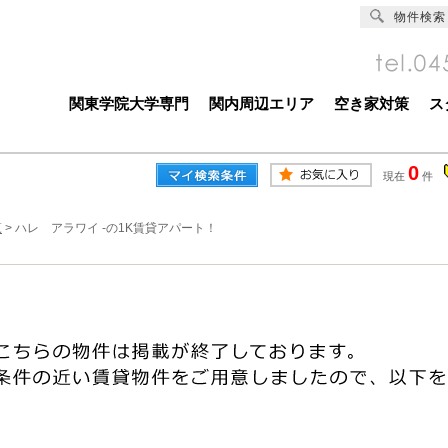
物件検索
関東学院大学専門
関内周辺エリア
空き家対策
ス
0
現在
件
覧
>
ハレ アラワイ -の1K賃貸アパート！