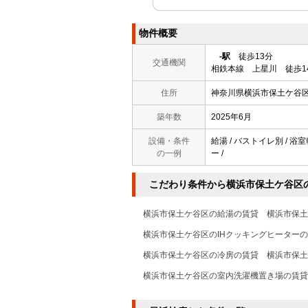
物件概要
-駅
徒歩13分
交通機関
相鉄本線 上星川 徒歩1
住所
神奈川県横浜市保土ケ谷
築年数
2025年6月
設備・条件
給湯 / バストイレ別 / 浴室
の一例
ー /
こだわり条件から横浜市保土ケ谷区
横浜市保土ケ谷区の給湯の賃貸
横浜市保土
横浜市保土ケ谷区のIHクッキングヒーター
横浜市保土ケ谷区の冷房の賃貸
横浜市保土
横浜市保土ケ谷区の室内洗濯機置き場の賃貸