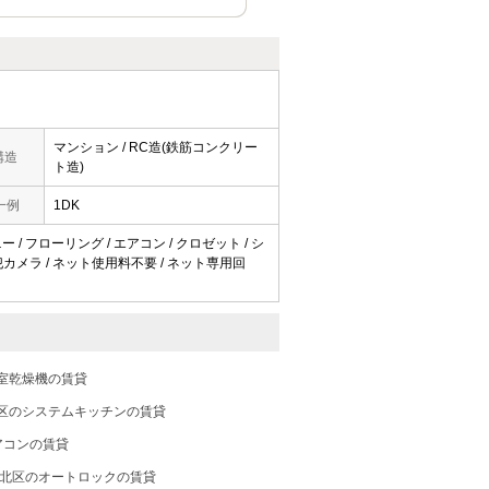
マンション / RC造(鉄筋コンクリー
構造
ト造)
一例
1DK
 / フローリング / エアコン / クロゼット / シ
/ 防犯カメラ / ネット使用料不要 / ネット専用回
室乾燥機の賃貸
区のシステムキッチンの賃貸
アコンの賃貸
北区のオートロックの賃貸