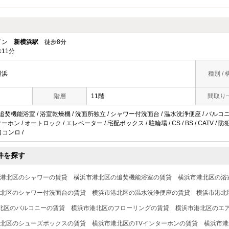
ライン
新横浜駅
徒歩8分
11分
横浜
種別 / 
階層
11階
間取り
 追焚機能浴室 / 浴室乾燥機 / 洗面所独立 / シャワー付洗面台 / 温水洗浄便座 / バルコニー
ホン / オートロック / エレベーター / 宅配ボックス / 駐輪場 / CS / BS / CATV 
口コンロ /
件を探す
港北区のシャワーの賃貸
横浜市港北区の追焚機能浴室の賃貸
横浜市港北区の浴
北区のシャワー付洗面台の賃貸
横浜市港北区の温水洗浄便座の賃貸
横浜市港北
北区のバルコニーの賃貸
横浜市港北区のフローリングの賃貸
横浜市港北区のエ
北区のシューズボックスの賃貸
横浜市港北区のTVインターホンの賃貸
横浜市港