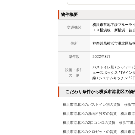
物件概要
横浜市営地下鉄ブルー
交通機関
ＪＲ横浜線 新横浜 徒歩
住所
神奈川県横浜市港北区新
築年数
2022年3月
バストイレ別 / シャワー /
設備・条件
ューズボックス / TVインター
の一例
線 / システムキッチン / 2
こだわり条件から横浜市港北区の物
横浜市港北区のバストイレ別の賃貸
横浜市
横浜市港北区の洗面所独立の賃貸
横浜市港
横浜市港北区の2口コンロの賃貸
横浜市港
横浜市港北区のクロゼットの賃貸
横浜市港