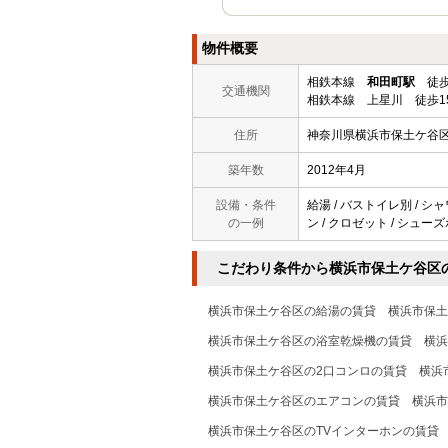
物件概要
相鉄本線
和田町駅
徒歩
交通機関
相鉄本線 上星川 徒歩1
住所
神奈川県横浜市保土ケ谷
築年数
2012年4月
設備・条件
給湯 / バストイレ別 / シャ
の一例
ン / クロゼット / シューズ
こだわり条件から横浜市保土ケ谷区
横浜市保土ケ谷区の給湯の賃貸
横浜市保土
横浜市保土ケ谷区の浴室乾燥機の賃貸
横浜
横浜市保土ケ谷区の2口コンロの賃貸
横浜
横浜市保土ケ谷区のエアコンの賃貸
横浜市
横浜市保土ケ谷区のTVインターホンの賃貸