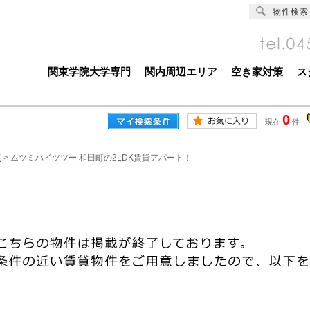
物件検索
関東学院大学専門
関内周辺エリア
空き家対策
ス
0
現在
件
覧
>
ムツミハイツツー 和田町の2LDK賃貸アパート！