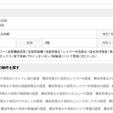
12分
5分
区仏向町
種別 / 
階層
2階
間取り
ワー / 追焚機能浴室 / 浴室乾燥機 / 洗面所独立 / シャワー付洗面台 / 温水洗浄便座 / 角
ボックス / 床下収納 / TVインターホン / 駐輪場 / バイク置場 / 2口コンロ /
の物件を探す
ケ谷区のバストイレ別の賃貸
横浜市保土ケ谷区のシャワーの賃貸
横浜市保土ケ
市保土ケ谷区の洗面所独立の賃貸
横浜市保土ケ谷区のシャワー付洗面台の賃貸
市保土ケ谷区の角部屋の賃貸
横浜市保土ケ谷区のバルコニーの賃貸
横浜市保土
保土ケ谷区のクロゼットの賃貸
横浜市保土ケ谷区のシューズボックスの賃貸
横
横浜市保土ケ谷区の駐輪場の賃貸
横浜市保土ケ谷区のバイク置場の賃貸
横浜市