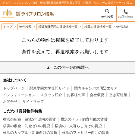
ピュア・スプリングスギタII（神奈川県横浜市磯子区杉田３丁目・杉田駅）ワンルーム賃貸アパートの賃貸物件情報%% | 株式会社ライフサロン横浜
物件検索
お店へ連絡
トップ
>
物件検索
>
横浜市磯子区の賃貸情報一覧
>
杉田の賃貸情報一覧
>
物件詳細
こちらの物件は掲載を終了しております。
条件を変えて、再度検索をお願いします。
このページの先頭へ
当社について
トップページ
関東学院大学専門サイト
関内キャンパス周辺エリア
インフォメーション
スタッフ紹介
お客様の声
会社概要
空き家対策
お問合せ
サイトマップ
こだわり賃貸物件特集
横浜の新築・築浅5年以内の賃貸
横浜のペット飼育可能の賃貸
横浜の敷金・礼金ゼロの賃貸
横浜の一人暮らし向けの賃貸
横浜のカップル・新婚向けの賃貸
横浜のファミリー向けの賃貸