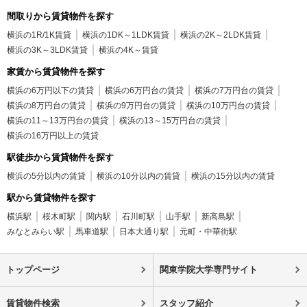
間取りから賃貸物件を探す
横浜の1R/1K賃貸
横浜の1DK～1LDK賃貸
横浜の2K～2LDK賃貸
横浜の3K～3LDK賃貸
横浜の4K～賃貸
家賃から賃貸物件を探す
横浜の6万円以下の賃貸
横浜の6万円台の賃貸
横浜の7万円台の賃貸
横浜の8万円台の賃貸
横浜の9万円台の賃貸
横浜の10万円台の賃貸
横浜の11～13万円台の賃貸
横浜の13～15万円台の賃貸
横浜の16万円以上の賃貸
駅徒歩から賃貸物件を探す
横浜の5分以内の賃貸
横浜の10分以内の賃貸
横浜の15分以内の賃貸
駅から賃貸物件を探す
横浜駅
桜木町駅
関内駅
石川町駅
山手駅
新高島駅
みなとみらい駅
馬車道駅
日本大通り駅
元町・中華街駅
トップページ
関東学院大学専門サイト
賃貸物件検索
スタッフ紹介