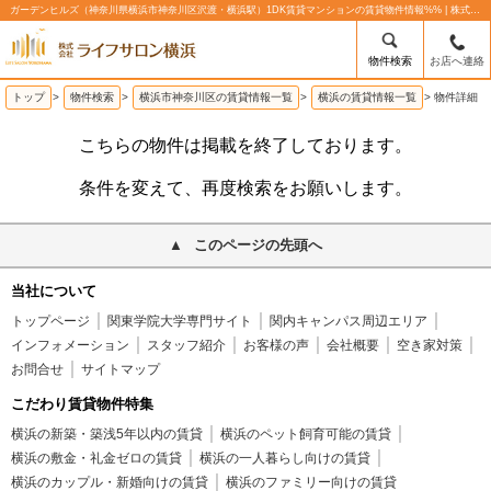
ガーデンヒルズ（神奈川県横浜市神奈川区沢渡・横浜駅）1DK賃貸マンションの賃貸物件情報%% | 株式会社ライフサロン横浜
物件検索
お店へ連絡
トップ
>
物件検索
>
横浜市神奈川区の賃貸情報一覧
>
横浜の賃貸情報一覧
>
物件詳細
こちらの物件は掲載を終了しております。
条件を変えて、再度検索をお願いします。
このページの先頭へ
当社について
トップページ
関東学院大学専門サイト
関内キャンパス周辺エリア
インフォメーション
スタッフ紹介
お客様の声
会社概要
空き家対策
お問合せ
サイトマップ
こだわり賃貸物件特集
横浜の新築・築浅5年以内の賃貸
横浜のペット飼育可能の賃貸
横浜の敷金・礼金ゼロの賃貸
横浜の一人暮らし向けの賃貸
横浜のカップル・新婚向けの賃貸
横浜のファミリー向けの賃貸