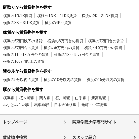
間取りから賃貸物件を探す
横浜の1R/1K賃貸
横浜の1DK～1LDK賃貸
横浜の2K～2LDK賃貸
横浜の3K～3LDK賃貸
横浜の4K～賃貸
家賃から賃貸物件を探す
横浜の6万円以下の賃貸
横浜の6万円台の賃貸
横浜の7万円台の賃貸
横浜の8万円台の賃貸
横浜の9万円台の賃貸
横浜の10万円台の賃貸
横浜の11～13万円台の賃貸
横浜の13～15万円台の賃貸
横浜の16万円以上の賃貸
駅徒歩から賃貸物件を探す
横浜の5分以内の賃貸
横浜の10分以内の賃貸
横浜の15分以内の賃貸
駅から賃貸物件を探す
横浜駅
桜木町駅
関内駅
石川町駅
山手駅
新高島駅
みなとみらい駅
馬車道駅
日本大通り駅
元町・中華街駅
トップページ
関東学院大学専門サイト
賃貸物件検索
スタッフ紹介